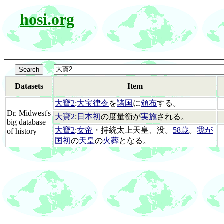
hosi.org
Datasets
Item
大寶2
:
大宝律令
を
諸国
に
頒布
する。
Dr. Midwest's
大寶2
:
日本初
の度量衡が
実施
される。
big database
大寶2
:
女帝
・持統太上天皇、没。
58歳
。
我が
of history
国初
の
天皇
の
火葬
となる。