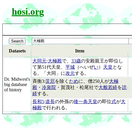
hosi.org
Datasets
Item
大同元
:
大極殿
で、
33歳
の安殿親王が即位し
て第51代天皇、
平城
（へいぜ
い
）
天皇
とな
る。「大同」に
改元
する。
Dr. Midwest's
斉衡3:
災厄
を除く
ため
に、僧250人が
大極
big database
殿
・
冷泉院
・賀茂社・松尾社で
大般若経
を
読
of history
経
する。
長和5
:
道長
の外孫の
後一条天皇
の即位
式
が
大
極殿
で行われる。