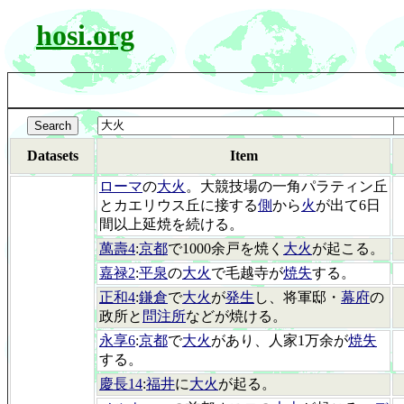
hosi.org
Datasets
Item
ローマ
の
大火
。大競技場の一角パラティン丘
とカエリウス丘に接する
側
から
火
が出て6日
間以上延焼を続ける。
萬壽4
:
京都
で1000余戸を焼く
大火
が起こる。
嘉禄2
:
平泉
の
大火
で毛越寺が
焼失
する。
正和4
:
鎌倉
で
大火
が
発生
し、将軍邸・
幕府
の
政所と
問注所
などが焼ける。
永享6
:
京都
で
大火
があり、人家1万余が
焼失
する。
慶長14
:
福井
に
大火
が起る。