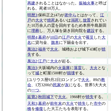
再建
されることはなかった。
振袖火事
と呼ば
れる。死者10万人。
明暦3
:保科正之(47)が
老中ら
とはかって、
江
戸
の
大火
で
焼死
あるいは
溺死
し
放置
されてい
た10万余人の霊を回向するため本所牛島新田
に
埋葬
し、万人塚を築き回向院を
建設
する。
明暦4
:
幕府
が
10日
の
江戸
の
大火
で
罹災
した
大
名
に貸与金、
旗本
に下賜金を出す。
萬治2
:
福井
で
大火
。城櫓および城下43町が
焼
失
する。
萬治2
:
江戸
に
大火
が起る。
萬治3
:大坂城内の
火薬庫
に
落雷
し、
大火
とな
って
城
と町屋1500軒が
損壊
する。
[ユリウス暦9月2日]ロンドンで
大火
。89の
教
会
、1万3200の
民家
が
灰
になる。世界5大大火
の
一つ
。
延寶2
:
秋田城下
で
大火
。1966軒が
焼失
する。
天和3
:
幕府
が
前年末
の
大火
で
焼失
した
市中
の
橋
を
修復
した大工たちを表彰する。