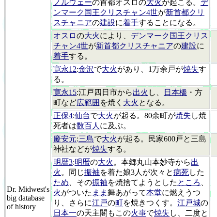
ノルウェー
の首都オスロの
大火
が起こる。
デ
ンマーク国王クリスチャン4世
が
新首都クリ
スチャニア
の
建設
に
着手
することになる。
オスロ
の
大火
により、
デンマーク国王クリス
チャン4世
が
新首都クリスチャニア
の
建設
に
着手
する。
寛永12
:
金沢
で
大火
があり、1万余戸が
焼失
す
る。
寛永15
:江戸四日市から
出火
し、
日本橋
・方
町など
広範囲
を焼く
大火
となる。
正保4
:
仙台
で
大火
が起る。80余町が
焼失
し焼
死者は
数百人
に及ぶ。
慶安元
:
三島
で
大火
が起る。民家600戸と三島
神社などが
焼失
する。
明暦3
:
明暦
の
大火
。本郷丸山本妙寺から
出
火
。同じ
振袖
を着た娘3人が次々と
病死
した
ため
、その
振袖
を焼捨てようとした
ところ
、
Dr. Midwest's
火
がついた
まま
舞あがって
本堂
に燃えうつ
big database
り、さらに
江戸
の
町
を焼きつくす。
江戸城
の
of history
日本一
の天主閣もこの
火事
で
焼失
し、二度と