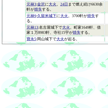
元禄3
:
金沢
に
大火
。
24日
まで燃え続け6630余
軒が
焼失
する。
元禄9
:
久留米城下
に
大火
。3700軒が
焼失
す
る。
元禄13
:名古屋城下で
大火
。町家1649軒、借
家１万8983軒、寺社15宇が
焼失
する。
寶永5
:岡山城下で
大火
が起る。