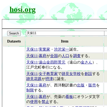
hosi.org
Datasets
Item
天保11
:
実業家
・
渋沢栄一
誕生。
天保11
:
幕府
が
全国
の
人口
を
調査
する。
天保11
:
遠山金四郎景元
（遠山の
金さん
）、
江戸北町奉行になる。
天保11
:
女子教育家
で
跡見女学校
を
創設
する
跡見花蹊
が
摂津
に誕生。
天保11
:
幕府
が、西洋翻訳書の
出版
・
販売
を
制限
する。
天保11
:
幕府
が、売薬の
看板
にオランダ文字
の
使用
を
禁止
する。