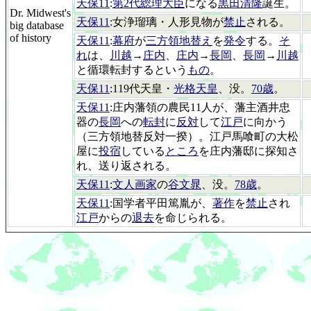
天保11
:
第2代総理大臣
になる
黒田清隆
誕生。
Dr. Midwest's
天保11
:女浄瑠璃・人形見物が
禁止
される。
big database
of history
天保11
:
幕府
が
三方領地替え
を
発令
する。
そ
れ
は、
川越
→
庄内
、
庄内
→
長岡
、
長岡
→
川越
と循環転封するという
もの
。
天保11
:119代天皇・
光格天皇
、没。
70歳
。
天保11
:庄内藩領の農民11人が、藩主酒井忠
器の
長岡
への
転封
に
反対
して
江戸
に向かう
（三方領地替反対一揆）。江戸馬喰町の大松
屋に
投宿
している
ところ
を庄内藩邸に探知さ
れ、送り返される。
天保11
:
文人画家
の
谷文晁
、没。
78歳
。
天保11
:国学者平田篤胤が、
著作
を
禁止
され
江戸
からの
退去
を命じられる。