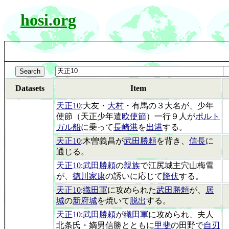
hosi.org
Datasets
Item
天正10
:大友・
大村
・有馬の３大名が、少年
使節（天正少年遣
欧使節
）一行９人が
ポルト
ガル船
に乗って
長崎港
を
出港
する。
天正10
:木曽義昌が
武田勝頼
を背き、
信長
に
通じる。
天正10
:
武田勝頼
の
親族
で江尻城主穴山梅雪
が、
徳川家康
の誘いに応じて
降伏
する。
天正10
:
織田軍
に攻められた
武田勝頼
が、
居
城
の
新府城
を焼いて
脱出
する。
天正10
:
武田勝頼
が
織田軍
に攻められ、夫人
北条氏・嫡男信勝とともに
甲斐
の田野で
自刃