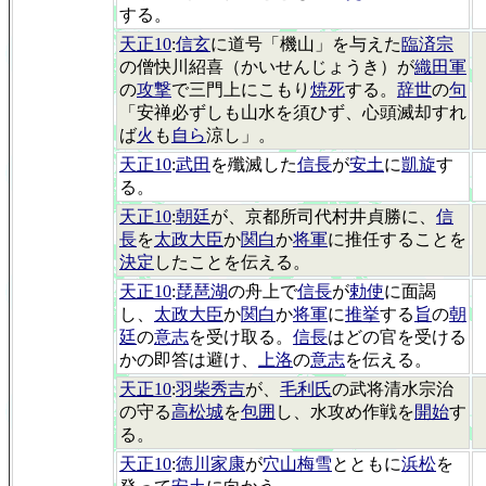
する。
天正10
:
信玄
に道号「機山」を与えた
臨済宗
の僧快川紹喜（かいせんじょうき）が
織田軍
の
攻撃
で三門上にこもり
焼死
する。
辞世
の
句
「安禅必ずしも山水を須ひず、心頭滅却すれ
ば
火
も
自ら
涼し」。
天正10
:
武田
を殲滅した
信長
が
安土
に
凱旋
す
る。
天正10
:
朝廷
が、京都所司代村井貞勝に、
信
長
を
太政大臣
か
関白
か
将軍
に推任することを
決定
したことを伝える。
天正10
:
琵琶湖
の舟上で
信長
が
勅使
に面謁
し、
太政大臣
か
関白
か
将軍
に
推挙
する
旨
の
朝
廷
の
意志
を受け取る。
信長
はどの官を受ける
かの即答は避け、
上洛
の
意志
を伝える。
天正10
:
羽柴秀吉
が、
毛利氏
の武将清水宗治
の守る
高松城
を
包囲
し、水攻め作戦を
開始
す
る。
天正10
:
徳川家康
が
穴山梅雪
とともに
浜松
を