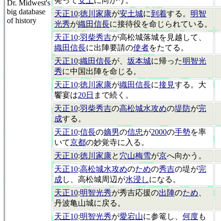
発って
安土
に向かう。
Dr. Midwest's
big database
天正10
:
徳川家康
が
安土城
に
到着
する。
明智
of history
光秀
が
織田信長
に接待役を命じられている。
天正10
:
羽柴秀吉
が高松城落城を見越して、
織田信長
に出陣要請の
使者
をたてる。
天正10
:
織田信長
が、
坂本城
に帰った
明智光
秀
に中国出陣を命じる。
天正10
:
徳川家康
が
織田信長
に
接見
する。大
饗宴は
20日
まで続く。
天正10
:
羽柴秀吉
の
高松城水攻め
の
堤防
が
完
成
する。
天正10
:
信長
の
嫡男
の
信忠
が
2000
の
手勢
を率
いて
京都
の妙覚寺に入る。
天正10
:
徳川家康
と
穴山梅雪
が
京
へ向かう。
天正10
:
高松城水攻め
の
ため
の
秀吉
の堤が
完
成
し、高松城周辺が
水浸し
になる。
天正10
:
明智光秀
が秀吉応援の
出陣
の
ため
、
丹波亀山城に戻る。
天正10
:
明智光秀
が
愛宕山
に参篭し、
何度
も