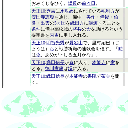
おみくじをひく。
謀反
の
前々日
。
天正10
:
秀吉
に
水攻め
にされている
毛利方
が
安国寺恵瓊
を通じ、備中・
美作
・
備後
・
伯
耆
・
出雲
の
5ヵ国
を
織田方
に
譲渡
することを
条件
に備中高松城の
将兵
の
命
を助けるという
要望書を
秀吉
に申し入れる。
天正10
:
明智光秀
が
愛宕山
で、里村紹巴（じ
ょうは）
ら
と戦勝祈願の連歌会を催す。「
時
は
今
、あめが下しる五月かな」。
天正10
:
織田信長
が
京
に入り、
本能寺
に
宿
を
とる。
徳川家康
は
堺
に入る。
天正10
:
織田信長
が
本能寺
の
書院
で
茶会
を開
く。