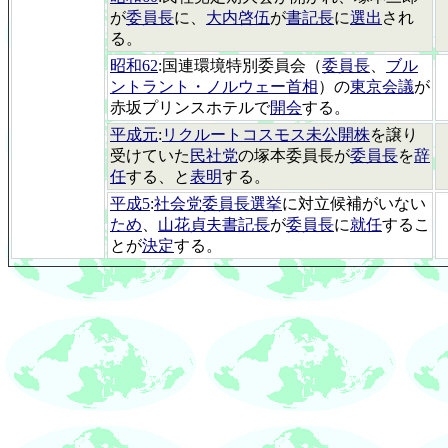
が
委員長
に、
大内啓伍
が
書記長
に
選出
され
る。
昭和62
:国連環境特別委員会（
委員長
、
ブル
ントラント・ノルウェー首相
）の
東京会議
が
赤坂プリンスホテルで
開会
する。
平成元
:
リクルートコスモス未公開株
を譲り
受けていた
民社党
の塚本委員長が
委員長
を
辞
任
する、と
表明
する。
平成5
:
社会党委員長選挙
に対立候補がいない
ため
、
山花貞夫書記長
が
委員長
に
就任
するこ
とが
決定
する。