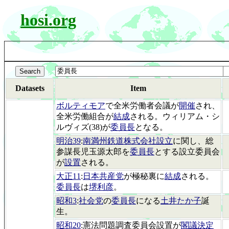
hosi.org
Datasets
Item
ボルティモア
で全米労働者会議が
開催
され、
全米労働組合が
結成
される。ウィリアム・シ
ルヴィズ(38)が
委員長
となる。
明治39
:
南満州鉄道株式会社設立
に関し、総
参謀長児玉源太郎を
委員長
とする設立委員会
が
設置
される。
大正11
:
日本共産党
が極秘裏に
結成
される。
委員長
は
堺利彦
。
昭和3
:
社会党
の
委員長
になる
土井たか子
誕
生。
昭和20
:憲法問題調査委員会設置が
閣議決定