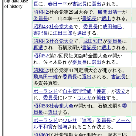
big database
長
に、
春日一幸
が
書記長
に
選出
される。
of history
昭和42
:社会党第29回大会で、
勝間田清一
が
委員長
に、山本幸一が
書記長
に
選出
される。
昭和43
:
社会党大会
で、
委員長
に
成田知巳
、
書記長
に
江田三郎
を
選出
する。
昭和45
:
社会党大会
で、
成田知巳
が
委員長
に
再選
され、石橋政嗣が
書記長
に
選出
される。
昭和52
:第22回民社党臨時全国大会が開か
れ、佐々木良作が
委員長
に
選出
される。
昭和52
:社会党第41回定期大会が開かれる。
飛鳥田一雄
が
委員長
に
選出
される。
書記長
は
多賀谷真稔。
ポーランド
で
自主管理労組
「
連帯
」が
設立
さ
れ、
委員長
にレフ・
ワレサ
が
就任
する。
昭和58
:
社会党大会
が開かれ、石橋政嗣を
委
員長
に
選出
する。
ポーランド
の
ワレサ
「
連帯
」
委員長
に
ノーベ
ル平和賞
が
授与
されることが決まる。
昭和60
:民社党定期大会が開かれ、塚本三郎