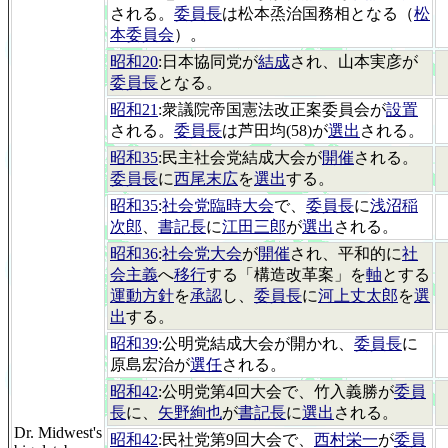
される。
委員長
は松本烝治国務相となる（
松
本委員会
）。
昭和20
:日本協同党が
結成
され、山本実彦が
委員長
となる。
昭和21
:衆議院帝国憲法改正案委員会が
設置
される。
委員長
は芦田均(58)が
選出
される。
昭和35
:民主社会党結成大会が
開催
される。
委員長
に
西尾末広
を
選出
する。
昭和35
:
社会党臨時大会
で、
委員長
に
浅沼稲
次郎
、
書記長
に
江田三郎
が
選出
される。
昭和36
:
社会党大会
が
開催
され、平和的に
社
会主義
へ
移行
する「構造改革案」を
軸
とする
運動方針
を
承認
し、
委員長
に
河上丈太郎
を
選
出
する。
昭和39
:公明党結成大会が開かれ、
委員長
に
原島宏治が
選任
される。
昭和42
:公明党第4回大会で、竹入義勝が
委員
長
に、
矢野絢也
が
書記長
に
選出
される。
Dr. Midwest's
昭和42
:民社党第9回大会で、
西村栄一
が
委員