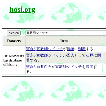
hosi.org
Datasets
Item
寶永5
:
宣教師シドッチ
が
長崎
に
到着
する。
寶永6
:
宣教師シドッチ
が
囚人
として
江戸
に
到
Dr. Midwest's
big database
着
する。
of history
寶永6
:
新井白石
が
宣教師シドッチ
を
尋問
す
る。