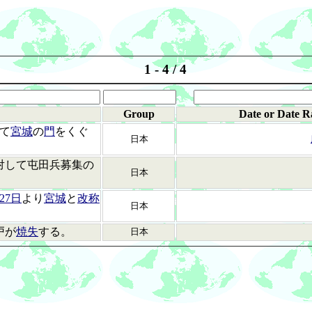
1 - 4 / 4
Group
Date or Date R
て
宮城
の
門
をくぐ
日本
対して屯田兵募集の
日本
27日
より
宮城
と
改称
日本
戸が
焼失
する。
日本