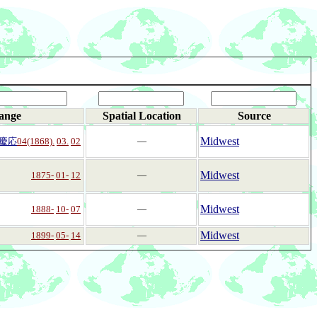
ange
Spatial Location
Source
Midwest
慶応
04(1868).
03.
02
―
Midwest
1875-
01-
12
―
Midwest
1888-
10-
07
―
Midwest
1899-
05-
14
―