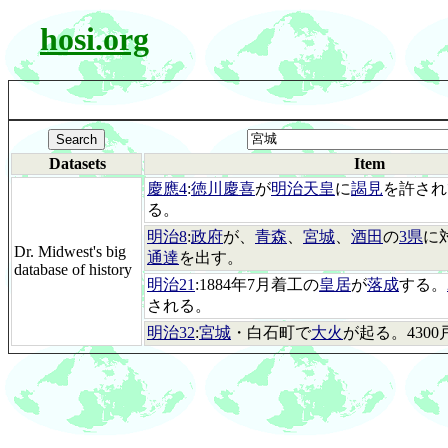
hosi.org
Datasets
Item
慶應4
:
徳川慶喜
が
明治天皇
に
謁見
を許され
る。
明治8
:
政府
が、
青森
、
宮城
、
酒田
の
3県
に
Dr. Midwest's big
通達
を出す。
database of history
明治21
:1884年7月着工の
皇居
が
落成
する。
される。
明治32
:
宮城
・白石町で
大火
が起る。4300