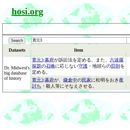
hosi.org
Datasets
Item
寛元3
:
幕府
が訴訟法を定める。また、
六波羅
探題
の
召喚
に応じない
守護
・地頭らの
罰則
を
Dr. Midwest's
定める。
big database
of history
寛元3
:
幕府
が、
鎌倉中
の
民家
に松明をおき
夜
討ち
・殺人等にそなえさせる。