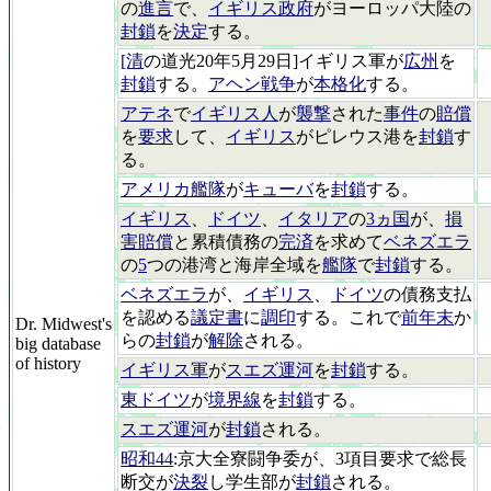
の
進言
で、
イギリス政府
がヨーロッパ大陸の
封鎖
を
決定
する。
[清
の道光20年5月29日]イギリス軍が
広州
を
封鎖
する。
アヘン戦争
が
本格化
する。
アテネ
で
イギリス人
が
襲撃
された
事件
の
賠償
を
要求
して、
イギリス
がピレウス港を
封鎖
す
る。
アメリカ艦隊
が
キューバ
を
封鎖
する。
イギリス
、
ドイツ
、
イタリア
の
3ヵ国
が、
損
害賠償
と累積債務の
完済
を求めて
ベネズエラ
の
5
つの港湾と海岸全域を
艦隊
で
封鎖
する。
ベネズエラ
が、
イギリス
、
ドイツ
の債務支払
を認める
議定書
に
調印
する。これで
前年末
か
Dr. Midwest's
らの
封鎖
が
解除
される。
big database
of history
イギリス軍
が
スエズ運河
を
封鎖
する。
東ドイツ
が
境界線
を
封鎖
する。
スエズ運河
が
封鎖
される。
昭和44
:京大全寮闘争委が、3項目要求で総長
断交が
決裂
し学生部が
封鎖
される。