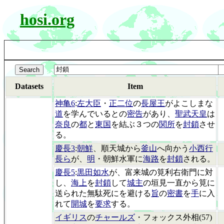
hosi.org
Datasets
Item
神亀6
:
左大臣
・
正二位
の
長屋王
がよこしまな
道
を学んでいるとの
密告
があり、
聖武天皇
は
奈良
の
都
と
東国
を結ぶ３つの
関所
を
封鎖
させ
る。
慶長3
:
朝鮮
、順天城から
釜山
へ向かう
小西行
長ら
が、
明
・朝鮮水軍に
海路
を
封鎖
される。
慶長5
:
黒田如水
が、富来城の筧利右衛門に対
し、
海上
を
封鎖
して
城主
の垣見一直から筧に
送られた無駄死にを避ける
旨
の
密書
を
手
に入
れて
開城
を
要求
する。
イギリス
の
チャールズ
・フォックス外相(57)