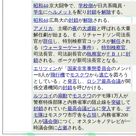
昭和44
:京大闘争で、
学校側
が日共系職員・
学生
に
ヘルメット
を配り
封鎖
を
解除
する。
昭和44
:広島大の
封鎖
が
解除
される。
アメリカ
、土曜の
夜
の
大虐殺
と呼ばれる大量
解任劇が始まる。Ｅ．リチャードソン司法長
官が
辞任
し、特別検察官コックスが
解任
され
る（
ウォーターゲート事件
）。
特別検察官
、
司法長官、司法副長官の
執務室
が
ＦＢＩ
に
封
鎖
される。ボークが新司法長官となる。
エリツィン
が「
国家非常事態委員会
のメンバ
ー8人が
飛行機
で
モスクワ
から
逃亡
を図ろう
としている」と
発言
し、
ロシア最高会議
が関
係交通機関の
封鎖
を呼びかける。
ルツコイ
の
扇動
で
モスクワ
のデモ隊1万人が
警察特殊部隊と内務省軍の阻止線を
突破
して
封鎖
されていた
最高会議ビル
に
突入
する。
デ
モ隊
はモスクワ市庁舎を
占領
し内務省軍200
人が
議会側
につく。オスタンキノテレビが一
時議会側に
占拠
される。