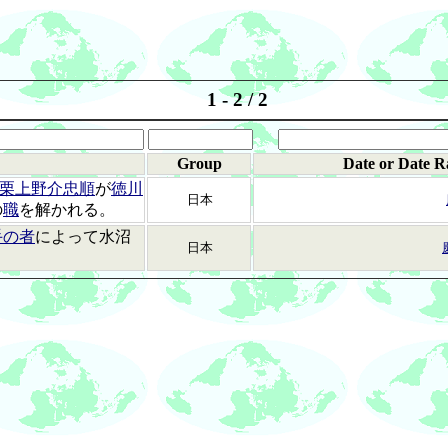
1 - 2 / 2
Group
Date or Date R
栗上野介忠順
が
徳川
日本
の
職
を解かれる。
手の者
によって水沼
日本