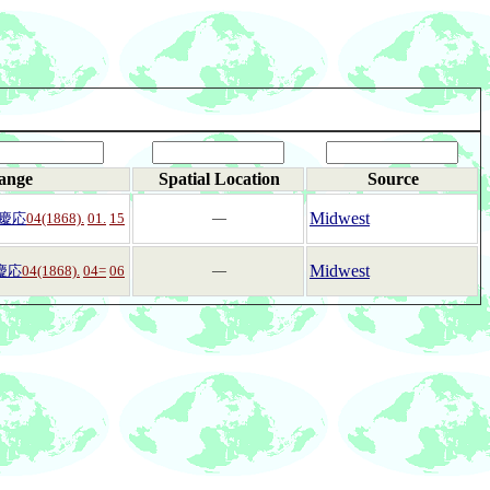
ange
Spatial Location
Source
Midwest
慶応
04(1868).
01.
15
―
Midwest
慶応
04(1868).
04=
06
―