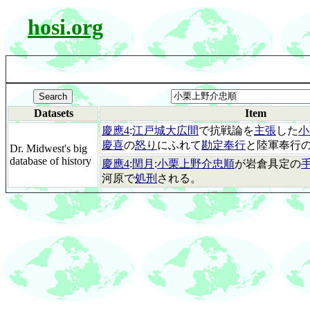
hosi.org
Datasets
Item
慶應4
:
江戸城大広間
で抗戦論を
主張
した
小
慶喜
の
怒り
にふれて
勘定奉行
と陸軍奉行
Dr. Midwest's big
database of history
慶應4
:
閏月
:
小栗上野介忠順
が岩倉具定の
河原で
処刑
される。