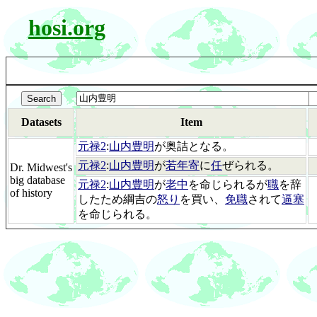
hosi.org
Datasets
Item
元禄2
:
山内豊明
が奥詰となる。
元禄2
:
山内豊明
が
若年寄
に
任
ぜられる。
Dr. Midwest's
big database
元禄2
:
山内豊明
が
老中
を命じられるが
職
を辞
of history
したため綱吉の
怒り
を買い、
免職
されて
逼塞
を命じられる。