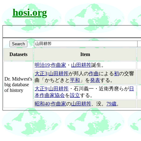
hosi.org
Datasets
Item
明治19
:
作曲家
・
山田耕筰
誕生。
大正3
:
山田耕筰
が邦人の
作曲
による
初
の交響
Dr. Midwest's
曲「かちどきと
平和
」を
発表
する。
big database
大正9
:
山田耕筰
・石川義一・近衛秀麿らが
日
of history
本作曲家協会
を
設立
する。
昭和40
:
作曲家
の
山田耕筰
、没。
79歳
。