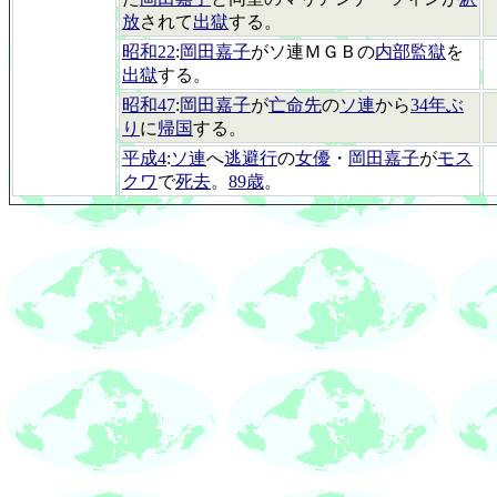
放
されて
出獄
する。
昭和22
:
岡田嘉子
がソ連ＭＧＢの
内部監獄
を
出獄
する。
昭和47
:
岡田嘉子
が
亡命先
の
ソ連
から
34年ぶ
り
に
帰国
する。
平成4
:
ソ連
へ
逃避行
の
女優
・
岡田嘉子
が
モス
クワ
で
死去
。
89歳
。