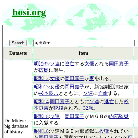
hosi.org
Datasets
Item
明治35
:
ソ連
に
逃亡
する
女優
となる
岡田嘉子
が
広島
に誕生。
昭和12
:
女優
の
岡田嘉子
が
家
を出る。
昭和13
:
女優
の
岡田嘉子
が、新協劇団演出家
の
杉本良吉
とともに、
ソ連
に
亡命
する。
昭和14
:
岡田嘉子
とともに
ソ連
に
逃亡
した
杉
本良吉
が
銃殺
される。
32歳
。
昭和18
:
ソ連
、
岡田嘉子
がＭＧＢの
内部監獄
Dr. Midwest's
に入獄する。
big database
昭和18
:ソ連ＭＧＢ内部監獄に
投獄
されてい
of history
た
岡田嘉子
と同室のマリアンナ・ツィンが
釈