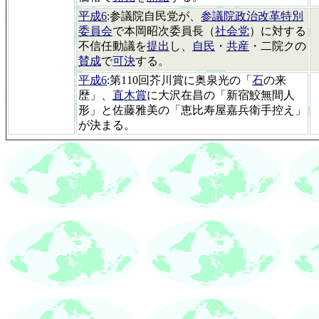
平成6
:参議院自民党が、
参議院政治改革特別
委員会
で本岡昭次委員長（
社会党
）に対する
不信任動議を
提出
し、
自民
・
共産
・二院クの
賛成
で
可決
する。
平成6
:第110回芥川賞に奥泉光の「
石
の来
歴」、
直木賞
に大沢在昌の「新宿鮫無間人
形」と佐藤雅美の「恵比寿屋嘉兵衛手控え」
が決まる。