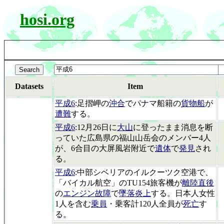
hosi.org
Datasets
Item
平成6
:足摺岬の
沖合
でパナマ船籍の
貨物船
が
遭難
する。
平成6
:12月26日に
大山
に登ったまま消息を断
っていた広島県の福山山岳会のメンバー4人
が、6合目の大屏風岩附近で
遺体
で
発見
され
る。
平成6
:中部シベリアのイルクーツク空港で、
「バイカル航空」のTU154旅客機が
離陸直後
の
エンジン故障
で
墜落炎上
する。日本人女性
1人を含む
乗員
・乗客計120人全員が
死亡
す
る。