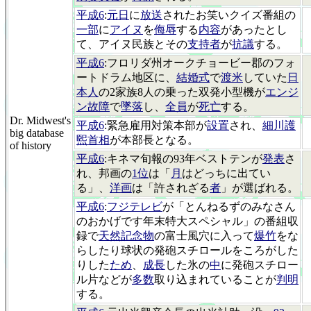
平成6
:
元日
に
放送
されたお笑いクイズ番組の
一部
に
アイヌ
を
侮辱
する
内容
があったとし
て、アイヌ民族とその
支持者
が
抗議
する。
平成6
:フロリダ州オークチョービー郡のフォ
ートドラム地区に、
結婚式
で
渡米
していた
日
本人
の2家族8人の乗った双発小型機が
エンジ
ン故障
で
墜落
し、
全員
が
死亡
する。
Dr. Midwest's
平成6
:緊急雇用対策本部が
設置
され、
細川護
big database
煕首相
が本部長となる。
of history
平成6
:キネマ旬報の93年ベストテンが
発表
さ
れ、邦画の
1位
は「
月
はどっちに出てい
る」、
洋画
は「許されざる
者
」が選ばれる。
平成6
:
フジテレビ
が「とんねるずのみなさん
のおかげです年末特大スペシャル」の番組収
録で
天然記念物
の富士風穴に入って
爆竹
をな
らしたり球状の発砲スチロールをころがした
りした
ため
、
成長
した氷の
中
に発砲スチロー
ル片などが
多数
取り込まれていることが
判明
する。