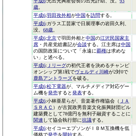
平成6
:元出光興産会長の出光計助、没。
93
歳
。
平成6
:
羽田孜外相
が
中国
を
訪問
する。
平成6
:ガラス工芸家で日展理事の岩田久利、
没。
68歳
。
平成6
:
北京
で羽田外相と
中国
の
江沢民国家主
席
・共産党総書記が
会談
する。江主席は
中国
の国防政策について「永遠に
覇権
は求めな
い」と述べる。
平成6
:
Ｊリーグ
の初代王者を決めるチャンピ
オンシップ第1戦で
ヴェルディ川崎
が2対0で
鹿島アントラーズ
を破る。
平成6
:
松下電器
が、マルチメディア対応ゲー
ム機を
発売
すると
発表
する。
平成6
:小林亜星らが、音楽著作権協会（
ＪＡ
ＳＲＡＣ
）が古賀政男音楽文化振興財団ビル
建築費として78億円を無利子融資することに
関連
して協会執行部に
抗議
する。
平成6
:セイコーエプソンがＩＢＭ互換機を低
価格で
発売
を
開始
する。