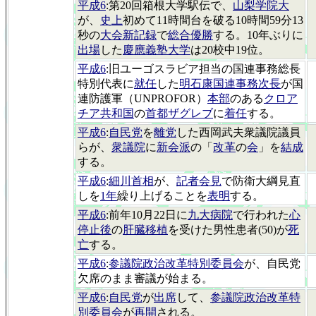
平成6
:第20回箱根大学駅伝で、
山梨学院大
が、
史上
初めて11時間台を破る10時間59分13
秒の
大会新記録
で
総合優勝
する。10年ぶりに
出場
した
慶應義塾大学
は20校中19位。
平成6
:旧ユーゴスラビア担当の国連事務総長
特別代表に
就任
した
明石康国連事務次長
が国
連防護軍（UNPROFOR）
本部
のある
クロア
チア共和国
の
首都ザグレブ
に
着任
する。
平成6
:
自民党
を
離党
した西岡武夫衆議院議員
らが、
衆議院
に
新会派
の「
改革
の
会
」を
結成
する。
平成6
:
細川首相
が、
記者会見
で防衛大綱見直
しを
1年
繰り上げることを
表明
する。
平成6
:前年10月22日に
九大病院
で行われた
心
停止後
の
肝臓移植
を受けた男性患者(50)が
死
亡
する。
平成6
:
参議院政治改革特別委員会
が、自民党
欠席のまま審議が始まる。
平成6
:
自民党
が
出席
して、
参議院政治改革特
別委員会
が
再開
される。