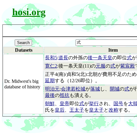
hosi.org
Datasets
Item
長和5
:
道長
の外孫の
後一条天皇
の即位
式
が
寛仁2
:後一条天皇(11)の
元服
の
式
が
紫宸殿
正平4(南)/貞和5(北):北朝が費用不足の
延期
する（12/26即位）。
Dr. Midwest's big
database of history
明治元
:
会津若松城
が
落城
し、
開城
の
式
が
最後
の
抵抗
も潰える。
朝鮮
、
皇帝
即位
式
が
挙行
され、
国号
を
大
氏を
皇后
、
王太子
を
皇太子
と
改称
する。