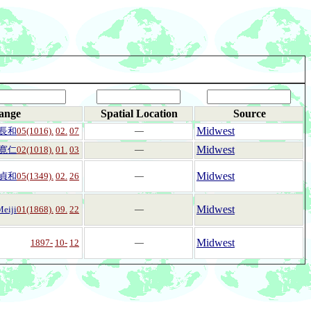
ange
Spatial Location
Source
Midwest
長和
05(1016).
02.
07
―
Midwest
寛仁
02(1018).
01.
03
―
Midwest
貞和
05(1349).
02.
26
―
Midwest
eiji
01(1868).
09.
22
―
Midwest
1897-
10-
12
―