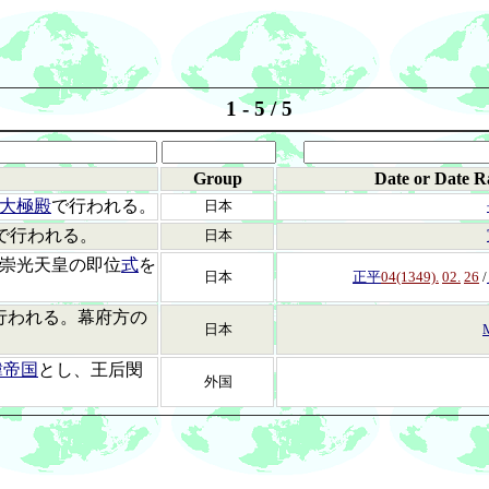
1 - 5 / 5
Group
Date or Date R
大極殿
で行われる。
日本
で行われる。
日本
ため崇光天皇の即位
式
を
日本
正平
04(1349).
02.
26
/
行われる。幕府方の
日本
M
韓帝国
とし、王后閔
外国