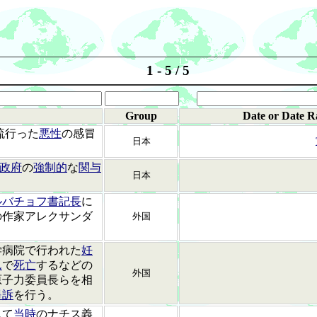
1 - 5 / 5
Group
Date or Date R
流行った
悪性
の感冒
日本
政府
の
強制的
な
関与
日本
ルバチョフ書記長
に
の作家アレクサンダ
外国
学病院で行われた
妊
ん
で
死亡
するなどの
外国
原子力委員長らを相
提訴
を行う。
して
当時
のナチス義