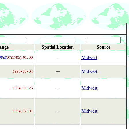
ange
Spatial Location
Source
Midwest
寛政
07(1795).
01.
09
―
Midwest
1993-
08-
04
―
Midwest
1994-
01-
26
―
Midwest
1994-
02-
01
―