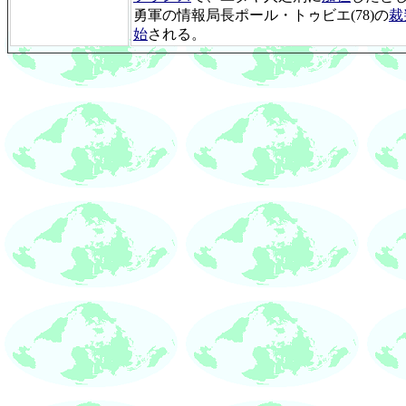
勇軍の情報局長ポール・トゥビエ(78)の
裁
始
される。