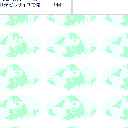
判
がゼルサイユで
開
外国