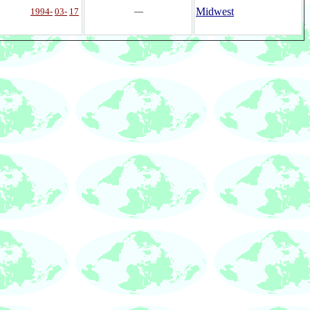
Midwest
1994-
03-
17
―