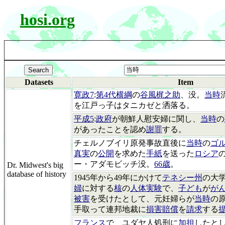
hosi.org
Datasets
Item
寛政7
:
第4代横綱
の
谷風梶之助
、没。
当時
を江戸っ子はタニカゼと洒落る。
平成5
:
政府
が朝鮮人慰安婦に関し、
当時
の
があったことを認め
謝罪
する。
チェルノブイリ原発事故直後に
当時
の
ゴ
真実
の
公開
を求めた
手紙
を送った
ロシア
ー・アダモビッチ没。
66歳
。
Dr. Midwest's big
database of history
1945年から49年にかけて
テネシー州
の大
婦
に対する
核
の
人体実験
で、
子ども
が
が
被害
を受けたとして、元妊婦らが
当時
の
手取って連邦地裁に
損害賠償
を
請求
する
フランス
で、ユダヤ人処刑に
加担
したと