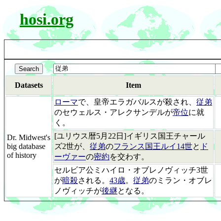
hosi.org
Datasets
Item
ローマ
で、皇帝エラガバルスが殺され、
従弟
のセウェルス・アレクサンデルが
帝位
に就
く。
[ユリウス暦5月22日]イギリス国王チャール
Dr. Midwest's
big database
ズ2世が、
従弟
の
フランス国王ルイ14世
と
ド
of history
ーヴァー
の
密約
を交わす。
セルビア公ミハイロ・オブレノヴィッチ3世
が
暗殺
される。
43歳
。
従弟
のミラン・オブレ
ノヴィッチが
後継
となる。