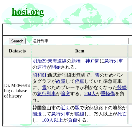
hosi.org
Datasets
Item
明治29
:
東海道線
の
新橋
－
神戸間
に
急行列車
の
運行
が
開始
される。
昭和61
:西武新宿線田無駅で、
雪
のためパン
タグラフが
故障
して
停車
していた準急電車
Dr. Midwest's
に、
雪
のためブレーキが利かなくなった
後続
big database
の
急行列車
が
追突
する。
204人
が
重軽傷
を負
of history
う。
韓国釜山市の
近く
の
駅
で突然線路下の地盤が
陥没
して
急行列車
が
脱線
し、79人以上が
死亡
し、
100人以上
が
負傷
する。