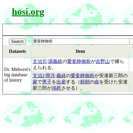
hosi.org
Datasets
Item
文治元
:
源義経
の
愛妾静御前
が
吉野山
で捕ら
えられる。
Dr. Midwest's
big database
文治2
:
閏月
:
義経
の
愛妾静御前
が安達新三郎の
of history
家
で
男子
を
出産
する（
頼朝
の
命
を受けた安達
新三郎が
溺死
させる）。