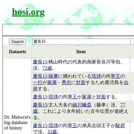
hosi.org
Datasets
Item
慶長15
:桃山時代の代表的画家長谷川等伯、
没。
72歳
。
慶長15
:
薩摩
に捕われている
琉球
の尚
寧王
の
一行
が
家康
・
秀忠
に
対面
するため鹿児島を
出
発
する。
慶長15
:
琉球
の尚
寧王
が
家康
と
対面
する。
慶長15
:文人大名の
細川幽斎
（藤孝）没。
77
歳
。これにより永年続いた古今伝受が途絶え
Dr. Midwest's
る。
big database
慶長15
:
琉球
の尚
寧王
の弟具志頭王子が
駿府
of history
で没。
32歳
。