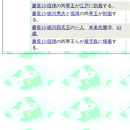
慶長15
:
琉球
の尚
寧王
が
江戸
に
到着
する。
慶長15
:
徳川秀忠
と
琉球
の尚
寧王
が
対面
す
る。
慶長15
:
徳川四天王
の
一人
、
本多忠勝
没。
63
歳
。
慶長15
:
琉球
の尚寧王らが
鹿児島
に
帰着
す
る。