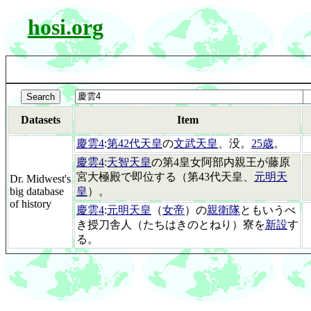
hosi.org
Datasets
Item
慶雲4
:
第42代天皇
の
文武天皇
、没。
25歳
。
慶雲4
:
天智天皇
の第4皇女阿部内親王が藤原
宮大極殿で即位する（第43代天皇、
元明天
Dr. Midwest's
big database
皇
）。
of history
慶雲4
:
元明天皇
（
女帝
）の
親衛隊
ともいうべ
き授刀舎人（たちはきのとねり）寮を
新設
す
る。