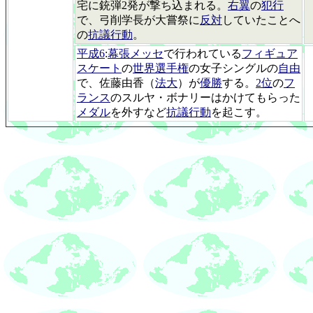
宅に銃弾2発が撃ち込まれる。
右翼
の
犯行
で、弓削学長が大嘗祭に
反対
していたことへ
の
抗議行動
。
平成6
:
幕張メッセ
で行われている
フィギュア
スケート
の
世界選手権
の女子シングルの
自由
で、佐藤由香（
法大
）が
優勝
する。
2位
の
フ
ランス
のスルヤ・ボナリーはかけてもらった
メダル
を外すなど
抗議行動
を起こす。