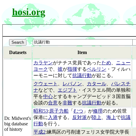
hosi.org
Datasets
Item
カラヤン
がナチス党員であった
ため
、
ニュー
ヨーク
で、
彼
が
指揮
する
ベルリン
・フィルハ
ーモニーに対して
抗議行動
が起こる。
クウェート
、
レバノン
、
カタール
、
パレスチ
ナ
などで、
エジプト
・イスラエル間の単独和
平を
中心
とするキャンプデービッド３国首脳
会談の
合意
を
非難
する
抗議行動
が起る。
昭和53
:
原子力船
「
むつ
」が
修理
のため佐世
保港に
入港
する。
反対派
が
陸上
、
海上
で
抗議
Dr. Midwest's
big database
行動
を行う。
of history
平成2
:練馬区の弓削達フェリス女学院大学長