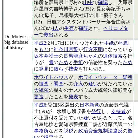
場所を群馬県上野村の
山中
で
確認
し、兵庫県
芦屋市の吉崎博子さん(35)と長女美紀子ちゃ
ん(8)母子、島根県大社町の川上慶子さん
(12)、日航アシスタントパーサー落合由美さ
ん(26)の
4人
の
生存
が
確認
され、
ヘリコプタ
ー
で
救出
される。
Dr. Midwest's
big database
平成2
:2月17日に送りつけられた
手紙
の
地図
of history
を
もと
に
神奈川県警
が
行方不明
になっている
坂本弁護士
の
長男龍彦ちゃん
の
遺体捜索
を行
うが、
雪
の
ため
と
手紙
の信憑性を疑った
ため
に
発見
に
致ら
ず
捜査
を打ち切る。
ホワイトハウス
が、
ホワイトウォーター疑惑
の
捜査
・
調査
への
介入
の
疑い
が持たれていた
大統領
の親友のナスバウム大統領法律顧問を
更迭
したことを
発表
する。
平成6
:愛知5区選出の
日本新党
の近藤豊代議
士(59)が、水増し領収書を
発行
し、
支持者
が
不正還付を受けていた
疑い
があるとして、名
古屋地検と愛知県警捜査二課が近藤代議士の
事務所
などを
脱税
と
政治資金規制法違反
の
疑
い
で
捜査
する。