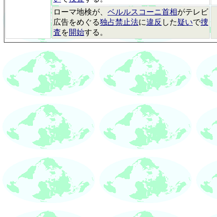
ローマ地検が、
ベルルスコーニ首相
がテレビ
広告をめぐる
独占禁止法
に
違反
した
疑い
で
捜
査
を
開始
する。