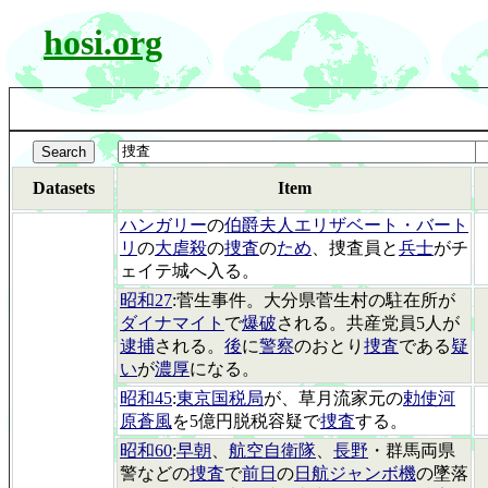
hosi.org
Datasets
Item
ハンガリー
の
伯爵夫人エリザベート・バート
リ
の
大虐殺
の
捜査
の
ため
、捜査員と
兵士
がチ
ェイテ城へ入る。
昭和27
:菅生事件。大分県菅生村の駐在所が
ダイナマイト
で
爆破
される。共産党員5人が
逮捕
される。
後
に
警察
のおとり
捜査
である
疑
い
が
濃厚
になる。
昭和45
:
東京国税局
が、草月流家元の
勅使河
原蒼風
を5億円脱税容疑で
捜査
する。
昭和60
:
早朝
、
航空自衛隊
、
長野
・群馬両県
警などの
捜査
で
前日
の
日航ジャンボ機
の墜落