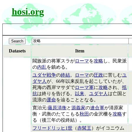
hosi.org
Datasets
Item
閥族派の将軍スラが
ローマ
を
攻略
し、民衆派
の
内乱
を鎮める。
ユダヤ戦争
の
終結
。
ローマ
の
圧政
に苦しむ
ユ
ダヤ人
が、66年以来反乱を起こしていたが、
死海の西岸マサダで
ローマ軍
に
攻略
され、
抵
抗
は終りを告げる。
以来
、
ユダヤ人
は亡国と
流浪の
運命
を辿ることとなる。
寛治元:
藤原清衡
と
源義家
の
連合軍
が清原家
衡・武衡のたてこもる
秋田
の金沢柵を
攻略
す
る（後三年の役終結）。
フリードリッヒ1世
（
赤髯王
）がイコニウム