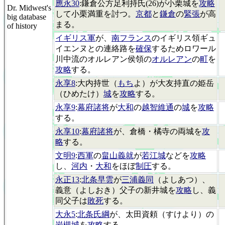
應永30
:鎌倉公方足利持氏(26)が小栗城を
攻略
Dr. Midwest's
して小栗満重を討つ。
京都
と
鎌倉
の
緊張
が高
big database
まる。
of history
イギリス軍
が、
南フランス
のイギリス領ギュ
イエンヌとの連絡路を
確保
するためロワール
川中流のオルレアン侯領の
オルレアン
の
町
を
攻略
する。
永享8
:大内持世（
もち
よ）が大友持直の姫岳
（ひめたけ）
城
を
攻略
する。
永享9
:
幕府諸将
が
大和
の
越智維通
の
城
を
攻略
する。
永享10
:
幕府諸将
が、倉橋・橘寺の両城を
攻
略
する。
文明9
:
西軍
の
畠山義就
が
若江城
などを
攻略
し、
河内
・
大和
をほぼ
制圧
する。
永正13
:
北条早雲
が
三浦義同
（よしあつ）、
義意（よしおき）父子の新井城を
攻略
し、義
同父子は
敗死
する。
大永5
:
北条氏綱
が、太田資頼（すけより）の
岩槻城
を
攻略
する。