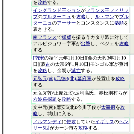
を
攻略
する。
イングランド王ジョン
が
フランス王フィリッ
プ
の
ブルターニュ
を
攻略
し、
ル・マン
で
ブル
ターニュ
の
アーサー
とコンスタンスに
恭順
を
表させる。
南フランス
で
猛威
を振るうカタリ派に対して
アルビジョワ十字軍が
出撃
し、ペジェを
攻略
する。
[南宋
の端平元年1月10日][金の天興3年1月10
日][蒙
古
の太宗6年1月10日]モンゴル軍が蔡州
を
攻略
し、金朝が
滅亡
する。
元弘元(南)/元徳3(北):幕府軍
が笠置山を
攻略
する。
元弘3(南)/正慶2(北):足利高氏、赤松則村らが
六波羅探題
を
攻略
する。
文中元(南)/應安5(北):今川了俊が
太宰府
を
攻
略
し、城山に入る。
ノルマンディ
に
侵攻
していた
イギリス
の
ヘン
リー5世
がカーン市を
攻略
する。