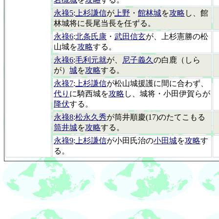
永祿5
:
上杉謙信
が
上野
・
館林城
を
攻略
し、館
林城将に長尾当長を任ずる。
永祿6
:
北条氏康
・
武田信玄
が、上杉憲勝の松
山城を
攻略
する。
永祿6
:
毛利元就
が、
尼子義久
の白鹿（しら
が）
城
を
攻略
する。
永祿7
:
上杉謙信
が松山城援護に間に合わず、
代り
に騎西城を
攻略
し、城将・小田伊賀らが
降伏
する。
永祿8
:
松永久秀
が筒井順慶(17)のたてこもる
筒井城
を
攻略
する。
永祿9
:
上杉謙信
が小田氏治の
小田城
を
攻略
す
る。