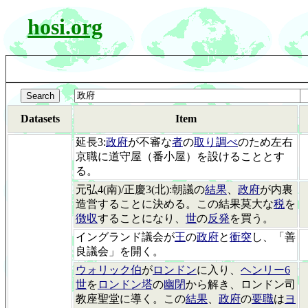
hosi.org
Datasets
Item
延長3:
政府
が不審な
者
の
取り調べ
のため左右
京職に道守屋（番小屋）を設けることとす
る。
元弘4(南)/正慶3(北):朝議の
結果
、
政府
が内裏
造営することに決める。この結果莫大な
税
を
徴収
することになり、
世
の
反発
を買う。
イングランド議会が
王
の
政府
と
衝突
し、「善
良議会」を開く。
ウォリック伯
が
ロンドン
に入り、
ヘンリー6
世
を
ロンドン塔
の
幽閉
から解き、ロンドン司
教座聖堂に導く。この
結果
、
政府
の
要職
は
ヨ