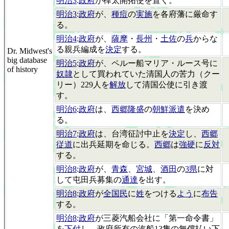
明治3
:
政府
が樺太開拓使を置く。
明治3
:
政府
が、
種痘
の
実施
を各府藩に厳命す
る。
明治4
:
政府
が、
薩摩
・
長州
・
土佐
の
兵
からな
る親兵編成を
決定
する。
Dr. Midwest's
big database
明治5
:
政府
が、ペルー船マリア・ルース号に
of history
奴隷
として買われていた清国人の苦力（クー
リー）229人を
解放
して清国公使に引き渡
す。
明治6
:
政府
は、
西郷隆盛
の
朝鮮派遣
を決め
る。
明治7
:
政府
は、台湾征討中止を
決定
し、
西郷
従道
に出兵延期を命じる。
西郷
は
強硬
に
反対
する。
明治8
:
政府
が、
青森
、
宮城
、
酒田
の
3県
に対
して屯田兵募集の
通達
を出す。
明治8
:
政府
が
全国民
に
姓
をつける
よう
に
布告
する。
明治8
:
政府
が三菱汽船会社に「第一命令書」
を
下付
し、政府所有の汽船13隻の無償払い下