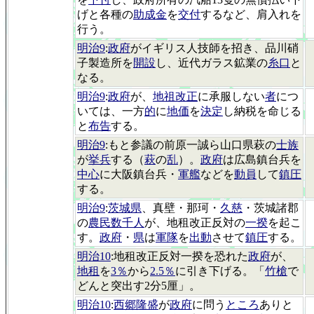
げと各種の
助成金
を
交付
するなど、肩入れを
行う。
明治9
:
政府
がイギリス人技師を招き、品川硝
子製造所を
開設
し、近代ガラス鉱業の
糸口
と
なる。
明治9
:
政府
が、
地祖改正
に承服しない
者
につ
いては、一方
的
に
地価
を
決定
し納税を命じる
と
布告
する。
明治9
:もと参議の前原一誠ら山口県萩の
士族
が
挙兵
する（
萩
の
乱
）。
政府
は広島鎮台兵を
中心
に大阪鎮台兵・
軍艦
などを
動員
して
鎮圧
する。
明治9
:
茨城県
、真壁・那珂・
久慈
・茨城諸郡
の
農民数千人
が、地租改正反対の
一揆
を起こ
す。
政府
・
県
は
軍隊
を
出動
させて
鎮圧
する。
明治10
:地租改正反対一揆を恐れた
政府
が、
地租
を
3％
から
2.5％
に引き下げる。「
竹槍
で
どんと突出す2分5厘」。
明治10
:
西郷隆盛
が
政府
に問う
ところ
ありと