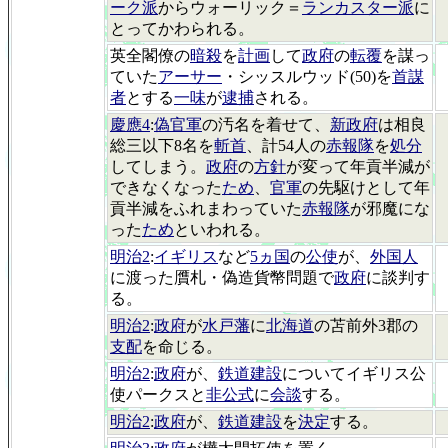
ーク派
からウォーリック＝
ランカスター派
に
とってかわられる。
英全閣僚の
暗殺
を
計画
して
政府
の
転覆
を謀っ
ていた
アーサー
・シッスルウッド(50)を
首謀
者
とする
一味
が
逮捕
される。
慶應4
:
偽官軍
の汚名を着せて、
新政府
は相良
総三以下8名を
斬首
、計54人の
赤報隊
を
処分
してしまう。
政府
の
方針
が変って年貢半減が
できなくなった
ため
、
官軍
の先駆けとして年
貢半減をふれまわっていた
赤報隊
が邪魔にな
った
ため
といわれる。
明治2
:
イギリス
など
5ヵ国
の
公使
が、
外国人
に渡った贋札・偽造貨幣問題で
政府
に談判す
る。
明治2
:
政府
が
水戸藩
に
北海道
の苫前外3郡の
支配
を命じる。
明治2
:
政府
が、
鉄道建設
についてイギリス公
使パークスと
非公式
に
会談
する。
明治2
:
政府
が、
鉄道建設
を
決定
する。