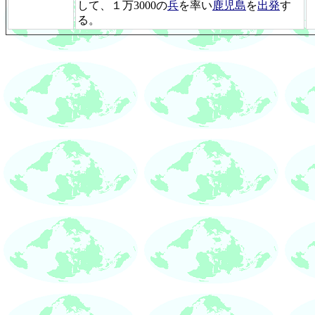
して、１万3000の
兵
を率い
鹿児島
を
出発
す
る。