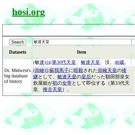
hosi.org
Datasets
Item
(
敏
達)14
:
第30代天皇
、
敏達天皇
、没。
48歳
。
Dr. Midwest's
(崇峻)5
:
蘇我馬子
に
暗殺
された
崇峻天皇
の
後
big database
継
として、
敏達天皇
の
皇后
だった額田部皇女
of history
炊屋姫が
初
の
女帝
として即位する（第33代天
皇、
推古天皇
）。