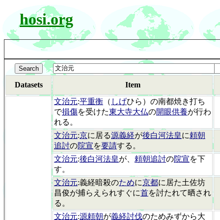
hosi.org
Datasets
Item
文治元
:
平重衡
（
しげ
ひら）の南都焼き打ち
で
損傷
を受けた
東大寺大仏
の
開眼供養
が行わ
れる。
文治元
:
京
に居る
源義経
が
後白河法皇
に
頼朝
追討
の
院宣
を
要請
する。
文治元
:
後白河法皇
が、
頼朝追討
の
院宣
を下
す。
文治元
:義経暗殺の
ため
に
京都
に居た土佐坊
昌俊が捕らえられすぐに
首
を討たれて晒され
る。
文治元
:
源頼朝
が
義経討伐
のためみずから大