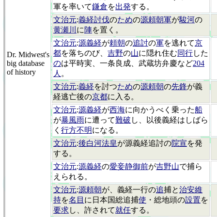
軍を率いて
鎌倉
を
出発
する。
文治元
:
義経討伐
の
ため
の
源頼朝軍
が
駿河
の
黄瀬川
に
陣
を置く。
文治元
:
源義経
が
頼朝
の
追討
の
軍
を逃れて
京
都
を落ちのび、
吉野
の
山
に隠れ住む
同行
した
Dr. Midwest's
big database
の
は平時実、一条良成、武蔵坊弁慶など
204
of history
人
。
文治元
:
義経
を討つ
ため
の
源頼朝
の
先鋒
が義
経逃亡後の
京都
に入る。
文治元
:
源義経
が
西海
に向かうべく乗った
船
が
暴風雨
に遭って
難破
し、以後義経はしばら
く
行方不明
になる。
文治元
:
後白河法皇
が源義経追討の
院宣
を発
する。
文治元
:
源義経
の
愛妾静御前
が
吉野山
で捕ら
えられる。
文治元
:
源頼朝
が、義経一行の
追
捕と
治安維
持
を
名目
に日本国総追捕
使
・総地頭の
設置
を
要求
し、許されて
就任
する。