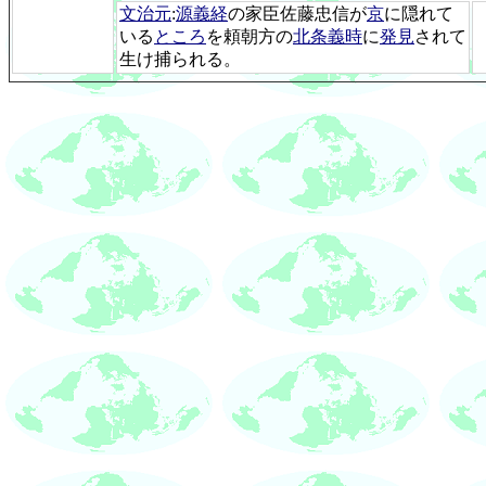
文治元
:
源義経
の家臣佐藤忠信が
京
に隠れて
いる
ところ
を頼朝方の
北条義時
に
発見
されて
生け捕られる。