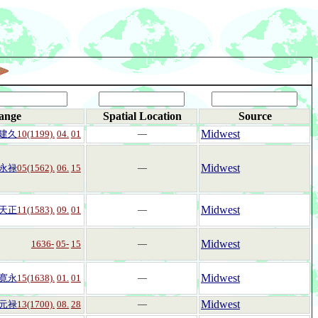
ange
Spatial Location
Source
Midwest
建久
10(1199).
04.
01
―
Midwest
永禄
05(1562).
06.
15
―
Midwest
天正
11(1583).
09.
01
―
Midwest
1636-
05-
15
―
Midwest
寛永
15(1638).
01.
01
―
Midwest
元禄
13(1700).
08.
28
―