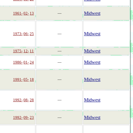
Midwest
1961-
02-
13
―
Midwest
1973-
06-
25
―
Midwest
1975-
12-
11
―
Midwest
1986-
01-
24
―
Midwest
1991-
05-
18
―
Midwest
1992-
08-
28
―
Midwest
1992-
09-
23
―