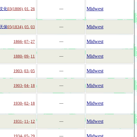
Midwest
文化
03(1806).
01.
26
―
Midwest
天保
05(1834).
05.
03
―
Midwest
1866-
07-
27
―
Midwest
1880-
09-
11
―
Midwest
1903-
03-
05
―
Midwest
1903-
04-
18
―
Midwest
1930-
02-
18
―
Midwest
1931-
11-
12
―
Midwest
1934-
05-
29
―