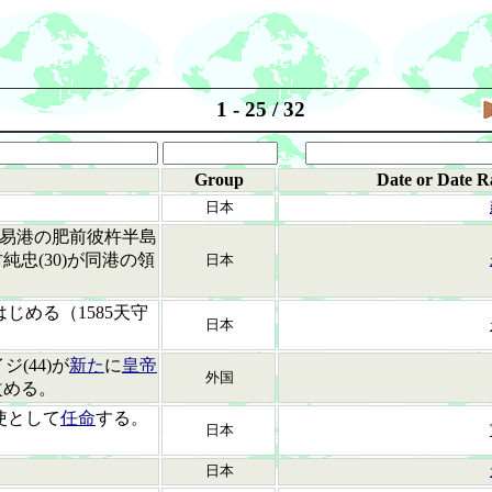
1 - 25 / 32
Group
Date or Date R
日本
易港の肥前彼杵半島
忠(30)が同港の領
日本
じめる（1585天守
日本
(44)が
新た
に
皇帝
外国
改める。
使として
任命
する。
日本
日本