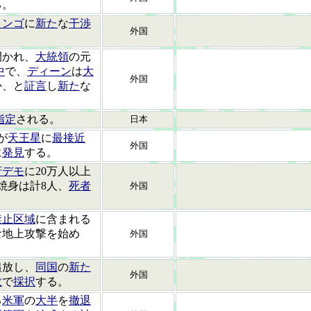
る。
コンゴ
に
新た
な
干渉
外国
開かれ、
大統領
の元
中
で、
ディーン
は
大
外国
か、と
証言
し
新た
な
指定
される。
日本
が
天王星
に
最接近
外国
に
発見
する。
府デモ
に20万人以上
焼身は計8人、
死者
外国
禁止区域
に含まれる
な地上攻撃を始め
外国
追放し、
同国
の
新た
外国
数
で
採択
する。
る
米軍
の
大半
を
撤退