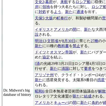
文化3
:
幕府
が、
来航
する
ロシア船
に穏便に
岸
に
領地
を持つ大名たちに対し、
ロシア
に
対処
する
よう
、
新た
に
通達
を出す。
天保5
:
大坂
の
町奉行
が、和製砂糖問屋の
営
る。
イギリス
と
アメリカ
の
間
に、
新た
な大西
設
される。
明治13
:
文部省
が
8月30日
に禁じた
27種
の小
新た
に11種の
教科書
を
禁止
する。
ドイツ
と
オスマン帝国
が、
新た
にバグダ
めた
協定
を結ぶ。
[清
の光緒29年3月21日][ロシア暦4月5日
行せず、
新た
に
清国
に対して
要求
をつき
アリゾナ州
で、クライド・トンボー(24)
新た
に惑星発見する。太陽系9番目の
惑星
られる。
Dr. Midwest's big
昭和6
:全日本無産者芸術団体協議会が
解散
database of history
ロレタリア文化連盟が
新た
に
結成
される
アメリカ
と
キューバ
の
間
に
新た
に
条約
が