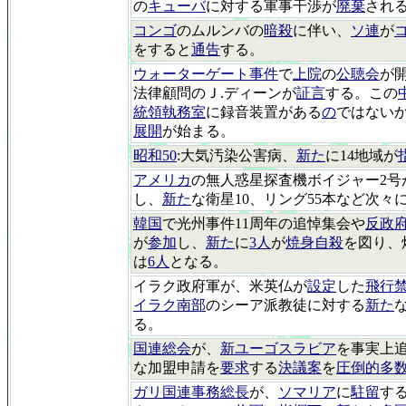
の
キューバ
に対する軍事干渉が
廃棄
され
コンゴ
のムルンバの
暗殺
に伴い、
ソ連
が
をすると
通告
する。
ウォーターゲート事件
で
上院
の
公聴会
が
法律顧問のＪ.ディーンが
証言
する。この
統領執務室
に録音装置がある
の
ではない
展開
が始まる。
昭和50
:大気汚染公害病、
新た
に14地域が
アメリカ
の無人惑星探査機ボイジャー2号
し、
新た
な衛星10、リング55本など次々
韓国
で光州事件11周年の追悼集会や
反政
が
参加
し、
新た
に
3人
が
焼身自殺
を図り、
は
6人
となる。
イラク政府軍が、米英仏が
設定
した
飛行
イラク南部
のシーア派教徒に対する
新た
る。
国連総会
が、
新ユーゴスラビア
を事実上
な加盟申請を
要求
する
決議案
を
圧倒的多
ガリ国連事務総長
が、
ソマリア
に
駐留
す