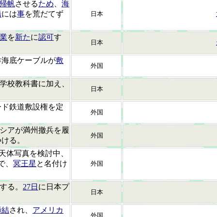
帰帆
させる
ため
、
海
船
には
事
を荒だてず
日本
業
を
新た
に
認可
す
日本
洋海底ケーブルが
敷
外国
学校教科書に加え、
日本
ード鉄道敷設権を定
外国
]ロシアが満州撤兵を履
外国
つける。
が天体写真を検討中、
で、
冥王星
と名付け
外国
する。
27日
に日本プ
日本
。
締結
され、
アメリカ
外国