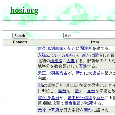
hosi.org
Datasets
Item
建久10
:
源頼家
が
新た
に
問注所
を建てる。
永祿5
:
ポルトガル船
が、
新た
に
開港
した貿
北端の
横瀬浦
に
入港
する。肥前領主の大村純
地半分を教会領として
寄進
する。
天正11
:
羽柴秀吉
が、
新た
に
大坂城
を築きは
完成）。
[清
の崇徳元年4月11日]後金の君主ホンタイジ
に即位し、
国号
を「
清
」、
元号
を崇徳と
寛永15
:
幕府
が、
老中松平信綱
を
新た
に上
第3回総攻撃で
板倉重昌
が
戦死
する。
元禄13
:
幕府
が日光奉行を
新た
に設ける。