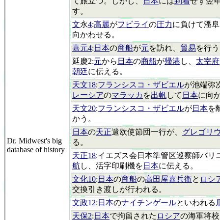
て旅立つ。しかし、
日本
には
到着
せず翌
す。
文
永
4
:
高麗
が
フビライ
の
圧力
に負けて潘阜
向かわせる。
嘉元4
:
日本
の
商船
が
元
を訪れ、
貿易
を行う
延慶2:
元
から
日本
の
商船
が
帰港
し、
太宰府
朝廷
に伝える。
天文18
:
フランシスコ・ザビエル
が池端弥
レーシア
の
マラッカ
を
出帆
して
日本
に向
天文20
:
フランシスコ・ザビエル
が
日本
を
かう。
日本
の
天正
遣欧使節団一行が、
グレゴリウ
Dr. Midwest's big
る。
database of history
天正18
:イエズス会日本準管区巡察師バリ
航
し、活字印刷機を
日本
に伝える。
文化10
:
日本
の
商船
の
高田屋嘉兵衛
と
ロシ
交換引き渡しが行われる。
文政12
:
日本
の
ナイチンゲール
といわれる
天保2
:
日本
で拘留された
ロシア
の海軍将校