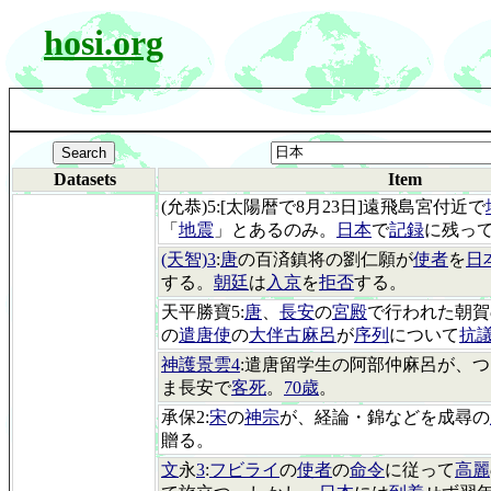
hosi.org
Datasets
Item
(允恭)5:[太陽暦で8月23日]遠飛島宮付近で
「
地震
」とあるのみ。
日本
で
記録
に残っ
(天智)3
:
唐
の百済鎮将の劉仁願が
使者
を
日
する。
朝廷
は
入京
を
拒否
する。
天平勝寶5:
唐
、
長安
の
宮殿
で行われた朝賀
の
遣唐使
の
大伴古麻呂
が
序列
について
抗
神護景雲4
:遣唐留学生の阿部仲麻呂が、
ま長安で
客死
。
70歳
。
承保2:
宋
の
神宗
が、経論・錦などを成尋の
贈る。
文
永
3
:
フビライ
の
使者
の
命令
に従って
高麗