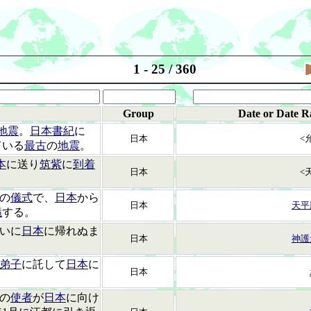
1 - 25 / 360
Group
Date or Date R
地震
。
日本書紀
に
日本
<
ている
最古
の
地震
。
本
に送り
筑紫
に
到着
日本
<
の
儀式
で、
日本
から
日本
天平
議
する。
ついに
日本
に帰れぬま
日本
神護
弟子
に託して
日本
に
日本
の
使者
が
日本
に向け