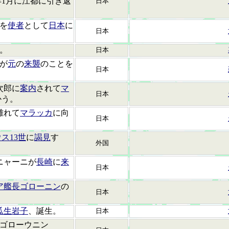
年1月に江都に引き返
日本
を
使者
として
日本
に
日本
。
日本
が
元
の
来襲
のことを
日本
次郎に
案内
されて
マ
日本
かう。
離れて
マラッカ
に向
日本
ス13世
に
謁見
す
外国
ニャーニが
長崎
に
来
日本
ア艦長ゴローニン
の
日本
瓜生岩子
、誕生。
日本
ゴローウニン