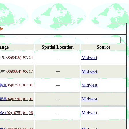
ange
Spatial Location
Source
Midwest
允恭>
05(0416).
07.
14
―
Midwest
天智>
03(0664).
05.
17
―
Midwest
勝宝
05(0753).
01.
01
―
Midwest
景雲
04(0770).
07.
01
―
Midwest
承保
02(1075).
01.
26
―