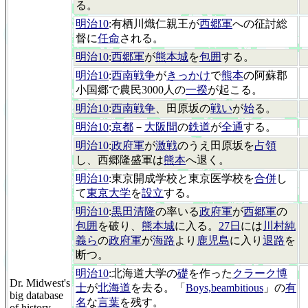
る。
明治10
:有栖川熾仁親王が
西郷軍
への征討総
督に
任命
される。
明治10
:
西郷軍
が
熊本城
を
包囲
する。
明治10
:
西南戦争
が
きっかけ
で
熊本
の阿蘇郡
小国郷で農民3000人の
一揆
が起こる。
明治10
:
西南戦争
、田原坂の
戦い
が
始
る。
明治10
:
京都
－
大阪間
の
鉄道
が
全通
する。
明治10
:
政府軍
が
激戦
のうえ田原坂を
占領
し、西郷隆盛軍は
熊本
へ退く。
明治10
:東京開成学校と東京医学校を
合併
し
て
東京大学
を
設立
する。
明治10
:
黒田清隆
の率いる
政府軍
が
西郷軍
の
包囲
を破り、
熊本城
に入る。
27日
には
川村純
義ら
の
政府軍
が
海路
より
鹿児島
に入り
退路
を
断つ。
明治10
:北海道大学の
礎
を作った
クラーク博
Dr. Midwest's
士
が
北海道
を去る。「
Boys,beambitious
」の
有
big database
名
な
言葉
を残す。
of history