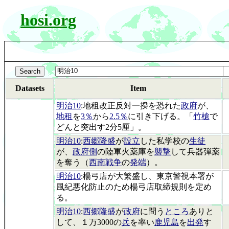
hosi.org
Datasets
Item
明治10
:地租改正反対一揆を恐れた
政府
が、
地租
を
3％
から
2.5％
に引き下げる。「
竹槍
で
どんと突出す2分5厘」。
明治10
:
西郷隆盛
が
設立
した私学校の
生徒
が、
政府側
の陸軍火薬庫を
襲撃
して兵器弾薬
を奪う（
西南戦争
の
発端
）。
明治10
:楊弓店が大繁盛し、東京警視本署が
風紀悪化防止のため楊弓店取締規則を定め
る。
明治10
:
西郷隆盛
が
政府
に問う
ところ
ありと
して、１万3000の
兵
を率い
鹿児島
を
出発
す