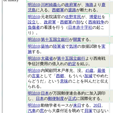
明治10
:
川村純義ら
の
政府軍
が、
海路
より
鹿
児島
に入る。
西郷軍
の
退路
が断たれる。
明治10
:元老院議官の
佐野常民
が、
博愛社
を
設立
し、
政府軍
・
西郷軍
の
別
なく
西南戦争
の
負傷者
の看護を行う（
日本赤十字社
の起こ
り）。
明治10
:
第十五国立銀行
が
開業
する。
明治10
:
築地
の
陸軍省
で
気球
の放揚試験を
実
施
する。
明治10
:
大蔵省
が
第十五国立銀行
より西南戦
争征討費用の借入れの
約定
を結ぶ。
明治10
:内閣顧問木戸孝允、没。
45歳
。
最後
の
言葉
として「
西郷
、もういい
加減
でやめた
らどうだ」という
意味
のことを叫んだと伝え
られる。
明治10
:
日本
が万国郵便連合条約に加入調印
し、
日本
の
郵便制度
が
正式
に国際化する。
明治10
:動物学者モースが
来日
する。
20日
、
汽車
の
窓
から大森付近を眺めて
貝塚
ではない