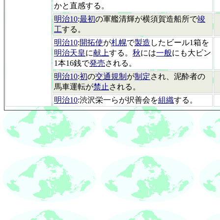
かと直感する。
明治10
:
最初
の軍艦清輝が横須賀造船所で
竣
工
する。
明治10
:
開拓使
が
札幌
で
製造
したビール1箱を
明治天皇
に
献上
する。
秋
には
一般
にも大ビン
1本16銭で
発売
される。
明治10
:
初
の
交通規制
が
制定
され、泥酔者の
馬車運転が
禁止
される。
明治10
:渋沢栄一らが択善会を
組織
する。