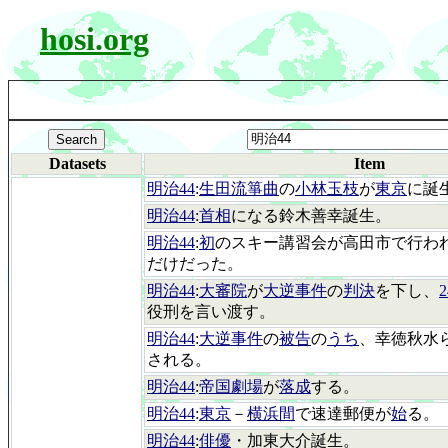
hosi.org
Datasets
Item
明治44
:
生田流箏曲
の
小林玉枝
が
東京
に誕
明治44
:
首相
になる鈴木善幸誕生。
明治44
:
初
のスキー講習会が高田市で行わ
だけだった。
明治44
:
大審院
が
大逆事件
の
判決
を下し、
役刑を言い渡す。
明治44
:
大逆事件
の
被告
の
うち
、幸徳秋水ら
される。
明治44
:
帝国劇場
が
落成
する。
明治44
:
東京
－
横浜間
で速達郵便が
始
る。
明治44
:
俳優
・加東大介誕生。