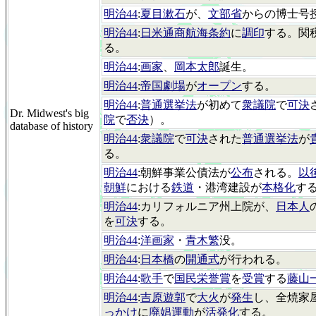
明治44
:
夏目漱石
が、
文部省
からの博士号
明治44
:
日米通商航海条約
に
調印
する。関
る。
明治44
:
画家
、
岡本太郎
誕生。
明治44
:
帝国劇場
が
オープン
する。
明治44
:
普通選挙法
が初めて
衆議院
で
可決
Dr. Midwest's big
院
で
否決
）。
database of history
明治44
:
衆議院
で
可決
された
普通選挙法
が
る。
明治44
:朝鮮事業公債法が
公布
される。
以
朝鮮
における
鉄道
・港湾建設が
本格化
す
明治44
:カリフォルニア州上院が、
日本人
を
可決
する。
明治44
:
洋画家
・
青木繁
没。
明治44
:
日本橋
の
開通式
が行われる。
明治44
:
歌手
で
国民栄誉賞
を
受賞
する
藤山
明治44
:
吉原遊郭
で
大火
が
発生
し、全焼家屋
っかけ
に
廃娼運動
が
活発化
する。