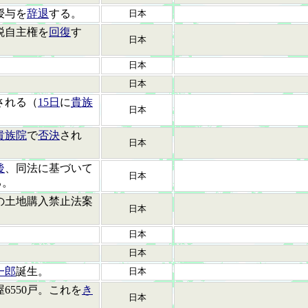
授与を
辞退
する。
日本
税自主権を
回復
す
日本
日本
日本
される（
15日
に
貴族
日本
貴族院
で
否決
され
日本
後
、同法に基づいて
日本
る。
の土地購入禁止法案
日本
日本
日本
一郎
誕生。
日本
6550戸。これを
き
日本