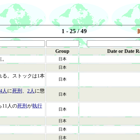
1 - 25 / 49
Group
Date or Date R
生。
日本
日本
れる。ストックは1本
日本
24人
に
死刑
、
2人
に懲
日本
11人の
死刑
が
執行
日本
日本
日本
日本