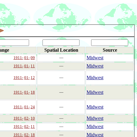
ange
Spatial Location
Source
Midwest
1911-
01-
09
―
Midwest
1911-
01-
11
―
Midwest
1911-
01-
12
―
Midwest
1911-
01-
18
―
Midwest
1911-
01-
24
―
Midwest
1911-
02-
10
―
Midwest
1911-
02-
11
―
Midwest
1911-
02-
18
―