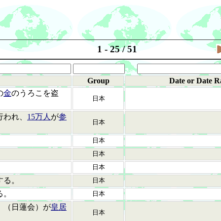
1 - 25 / 51
Group
Date or Date R
の
金
のうろこを盗
日本
行われ、
15万人
が
参
日本
日本
日本
日本
する。
日本
る。
日本
」（日蓮会）が
皇居
日本