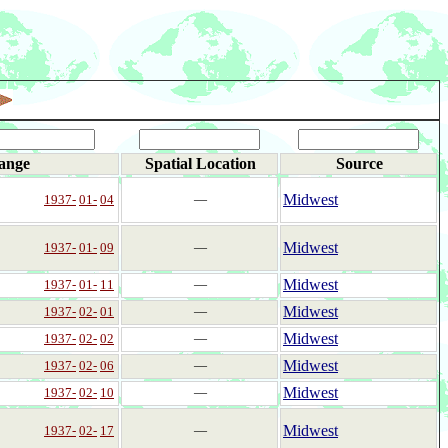
ange
Spatial Location
Source
Midwest
1937-
01-
04
―
Midwest
1937-
01-
09
―
Midwest
1937-
01-
11
―
Midwest
1937-
02-
01
―
Midwest
1937-
02-
02
―
Midwest
1937-
02-
06
―
Midwest
1937-
02-
10
―
Midwest
1937-
02-
17
―