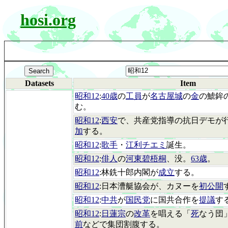
hosi.org
Datasets
Item
昭和12
:
40歳
の
工員
が
名古屋城
の
金
の鯱鉾
む。
昭和12
:
西安
で、共産党指導の抗日デモが
加
する。
昭和12
:
歌手
・
江利チエミ
誕生。
昭和12
:
俳人
の
河東碧梧桐
、没。
63歳
。
昭和12
:林銑十郎内閣が
成立
する。
昭和12
:日本漕艇協会が、カヌーを
初公開
昭和12
:
中共
が
国民党
に国共合作を
提議
す
昭和12
:
日蓮宗
の
改革
を唱える「
死
なう団
前
などで集団割腹する。