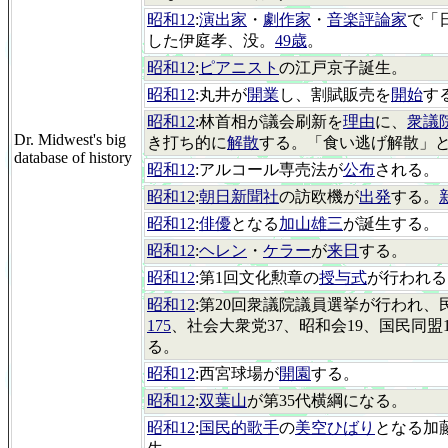
昭和12
:
演出家
・
劇作家
・
音楽評論家
で「
した伊庭孝、没。
49歳
。
昭和12
:
ピアニスト
の江戸京子誕生。
昭和12
:丸井が
開業
し、割賦販売を
開始
す
昭和12
:林首相が議会刷新を
理由
に、
衆議
Dr. Midwest's big
き打ち的に
解散
する。「食い逃げ解散」
database of history
昭和12
:アルコール専売法が
公布
される。
昭和12
:
朝日新聞社
の訪欧機が
出発
する。
昭和12
:
俳優
となる
加山雄三
が誕生する。
昭和12
:
ヘレン
・
ケラー
が
来日
する。
昭和12
:第1回文化勲章の
授与式
が行われる
昭和12
:第20回衆議院議員選挙が行われ、民
175
、社会大衆党37、昭和会19、国民同盟1
る。
昭和12
:西宮球場が
開園
する。
昭和12
:
双葉山
が第35代横綱になる。
昭和12
:
国民的歌手
の
美空ひばり
となる加