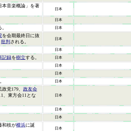
日本音楽概論」を著
日本
日本
る。
日本
院
を会期最終日に抜
日本
と
批判
される。
日本
新記録
を
樹立
する。
日本
日本
日本
。
日本
政党179、
政友会
1、東方会11とな
日本
日本
日本
藤和枝が
横浜
に誕
日本