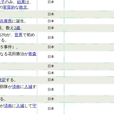
男子
のみ。
結果
は、
日本
の
実質的
な
敗北
。
日本
兵庫県
に誕生。
日本
没。数え
2歳
。
日本
29)が、
世界
で初め
日本
する。
５事件）。
日本
になる花田勝治が
青森
日本
日本
日本
決定
する。
日本
遣部隊が
済南
に
入城
す
日本
る。
日本
が
済南
に
入城
して
守
日本