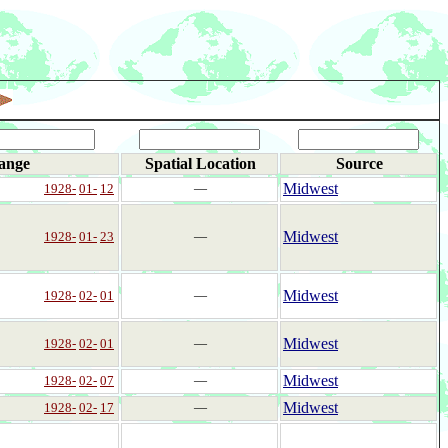
ange
Spatial Location
Source
Midwest
1928-
01-
12
―
Midwest
1928-
01-
23
―
Midwest
1928-
02-
01
―
Midwest
1928-
02-
01
―
Midwest
1928-
02-
07
―
Midwest
1928-
02-
17
―