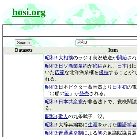
hosi.org
Datasets
Item
昭和3
:
大相撲
のラジオ実況放送が
開始
され
昭和3
:
日ソ漁業条約
が
締結
され、
日本
は旧
いた
広範
な北洋漁業権を
保持
することが
れる。
昭和3
:日本ビクター蓄音器より
日本初
の電
「出船の
港
」が
発売
される。
昭和3
:
日本共産党
が非合法下で、党機関誌
る。
昭和3
:
歌人
の九条武子、没。
昭和3
:大辞典編纂に
生涯
をかけた
国語学者
昭和3
:
普通選挙制
による
初
の衆議院議員選