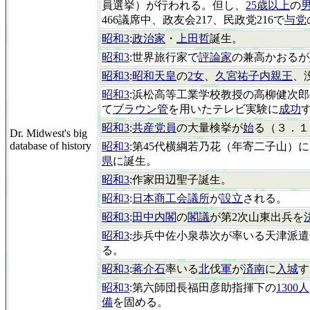
員選挙）が行われる。但し、
25歳以上
の
466議席中、政友会217、民政党216で
与党
昭和3
:
政治家
・
上田哲
誕生。
昭和3
:世界旅行家で
評論家
の兼高かおるが
昭和3
:
昭和天皇
の
2女
、
久宮祐子内親王
、
昭和3
:浜松高等工業学校教授の高柳健次郎(
て
ブラウン管
を用いたテレビ実験に
成功
昭和3
:
共産党員
の大量検挙が
始
る（３．１
Dr. Midwest's big
database of history
昭和3
:第45代横綱若乃花（年寄二子山）
県
に誕生。
昭和3
:作家田辺聖子誕生。
昭和3
:
日本商工会議所
が
設立
される。
昭和3
:
田中内閣
の
閣議
が第2次山東出兵を
昭和3
:歩兵中佐小泉恭次が率いる天津派
る。
昭和3
:
蒋介石
率いる
北
伐
軍
が
済南
に
入城
す
昭和3
:第六師団長福田彦助指揮下の
1300人
備
を固める。