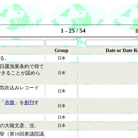
1 - 25 / 54
Group
Date or Date R
る。
日本
日露漁業条約で得て
できることが認めら
日本
気吹込みレコード
日本
「
赤旗
」を
創刊
す
日本
日本
の大槻文彦、没。
日本
挙（第16回衆議院議