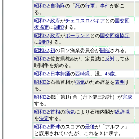
昭和32
:
自衛隊
の「
死
の
行軍
」
事件
が起こ
る。
昭和32
:
政府
が
チェコスロバキア
との
国交回
復協定
に
調印
する。
昭和32
:
政府
が
ポーランド
との
国交回復協定
に
調印
する。
昭和32
:
初
の日ソ漁業委員会が
開催
される。
昭和32
:佐賀県教組が、定員減に
反対
して休
暇闘争を始める。
昭和32
:
日本舞踊
の
西崎緑
、没。
45歳
。
昭和32
:石橋首相が
病気
のため辞意を
表明
す
る。
昭和32
:都庁第1庁舎（丹下健三設計）が
完成
する。
昭和32
:
首相
の
病気
により石橋内閣が
総辞職
を
決定
する。
昭和32
:
野球
のスコアの
最後
が「アルファ」
と誤用されていたが、これをＸに戻す。