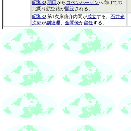
昭和32
:
羽田
から
コペンハーゲン
へ向けての
北周り航空路が
開設
される。
昭和32
:第1次岸信介内閣が
成立
する。
石井光
次郎
が
副総理
、
全閣僚
が
留任
する。