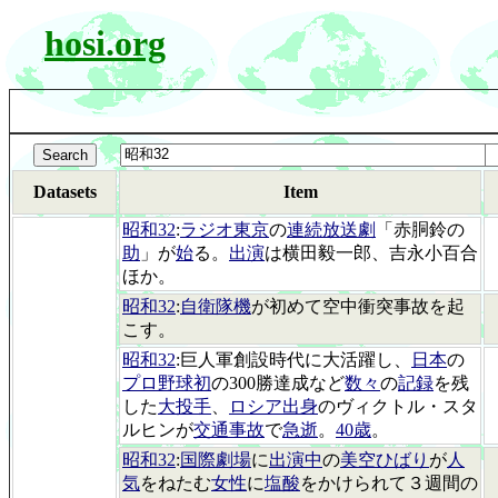
hosi.org
Datasets
Item
昭和32
:
ラジオ東京
の
連続放送劇
「赤胴鈴の
助
」が
始
る。
出演
は横田毅一郎、吉永小百合
ほか。
昭和32
:
自衛隊機
が初めて空中衝突事故を起
こす。
昭和32
:巨人軍創設時代に大活躍し、
日本
の
プロ野球初
の300勝達成など
数々
の
記録
を残
した
大投手
、
ロシア出身
のヴィクトル・スタ
ルヒンが
交通事故
で
急逝
。
40歳
。
昭和32
:
国際劇場
に
出演中
の
美空ひばり
が
人
気
をねたむ
女性
に
塩酸
をかけられて３週間の