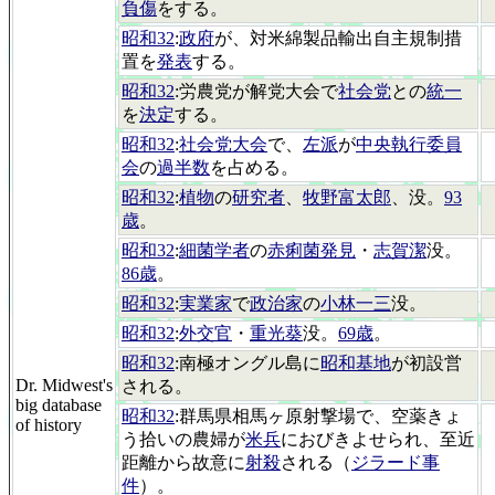
負傷
をする。
昭和32
:
政府
が、対米綿製品輸出自主規制措
置を
発表
する。
昭和32
:労農党が解党大会で
社会党
との
統一
を
決定
する。
昭和32
:
社会党大会
で、
左派
が
中央執行委員
会
の
過半数
を占める。
昭和32
:
植物
の
研究者
、
牧野富太郎
、没。
93
歳
。
昭和32
:
細菌学者
の
赤痢菌発見
・
志賀潔
没。
86歳
。
昭和32
:
実業家
で
政治家
の
小林一三
没。
昭和32
:
外交官
・
重光葵
没。
69歳
。
昭和32
:南極オングル島に
昭和基地
が初設営
Dr. Midwest's
される。
big database
昭和32
:群馬県相馬ヶ原射撃場で、空薬きょ
of history
う拾いの農婦が
米兵
におびきよせられ、至近
距離から故意に
射殺
される（
ジラード事
件
）。