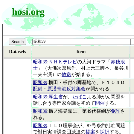
hosi.org
Datasets
Item
昭和39
:
ＮＨＫテレビ
の大河ドラマ「
赤穂浪
士
」（大佛次郎原作、村上元三脚本、長谷川
一夫主演）の
放送
が始まる。
昭和39
:横田・板付の両基地で、Ｆ１０４Ｄ
配備
・
原潜寄港反対集会
が開かれる。
昭和39
:
厚生省
が、
たばこ
よる肺がん問題を
話し合う専門家会議を初めて
開催
する。
昭和39
:栃ノ海晃嘉に、第49代横綱が
免許
さ
れる。
昭和39
:ＩＬＯ理事会が、87号条約批准問題
で対日実情調査団派遣の
提案
を
採択
する。