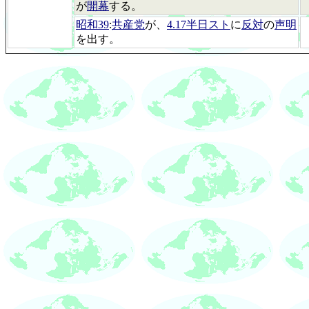
が
開幕
する。
昭和39
:
共産党
が、
4.17半日スト
に
反対
の
声明
を出す。