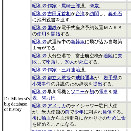
昭和39
:
作家
・
尾崎士郎
没。
66歳
。
昭和39
:
吉田元首相
が
台湾
を
訪問
し、
蒋介石
に池田親書を渡す。
昭和39
:
国鉄
が電子式座席予約装置ＭＡＲＳ
の
使用
を
開始
する。
昭和39
:試運転中の
新幹線
に飛び込み自殺第
１号がでる。
昭和39
:大分空港で、富士航空機が
着陸
に
失
敗
して
墜落
し、
20人
が
死亡
する。
昭和39
:
作家
・
三好達治
没。
昭和39
:
都立大教授
の
戒能通孝
が、
岩手県
の
小繋事件
の弁護のため辞表を
提出
する。
昭和39
:早川電機と
ソニー
が
初
の
電卓
を
発
表
、
50万円
。
Dr. Midwest's
big database
昭和39
:
アメリカ
のライシャワー駐日大使
of history
が、米大使館の
前
で
少年
に刺され
負傷
する。
後
に
輸血
から血清肝炎にかかりその
ため
に
命
を縮めることになる。