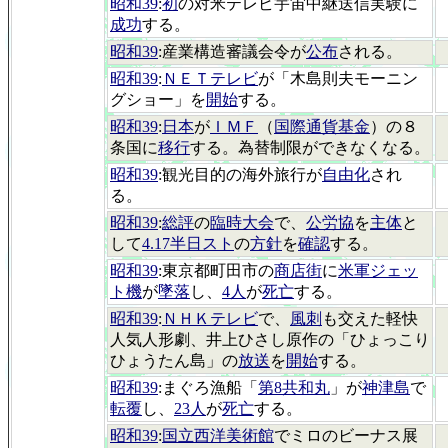
昭和39
:
初
の対米テレビ宇宙中継送信実験に
成功
する。
昭和39
:産業構造審議会令が
公布
される。
昭和39
:
ＮＥＴテレビ
が「木島則夫モーニン
グショー」を
開始
する。
昭和39
:
日本
が
ＩＭＦ
（
国際通貨基金
）の８
条国に
移行
する。為替制限ができなくなる。
昭和39
:観光目的の海外旅行が
自由化
され
る。
昭和39
:
総評
の
臨時大会
で、
公労協
を
主体
と
して
4.17半日スト
の
方針
を
確認
する。
昭和39
:東京都町田市の
商店街
に
米軍ジェッ
ト機
が
墜落
し、
4人
が
死亡
する。
昭和39
:
ＮＨＫテレビ
で、
風刺
も交えた軽快
人気人形劇、井上ひさし原作の「ひょっこり
ひょうたん島」の
放送
を
開始
する。
昭和39
:まぐろ漁船「
第8共和丸
」が
神津島
で
転覆
し、
23人
が
死亡
する。
昭和39
:
国立西洋美術館
でミロのビーナス展