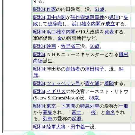
する。
昭和4
:
作家
の内田魯庵、没。
61歳
。
昭和4
:
田中内閣
が
張作霖爆殺事件
の
処理
に
失
敗
して
総辞職
し、
浜口雄幸内閣
が
成立
する。
昭和4
:
浜口雄幸内閣
が10大政綱を
発表
する。
軍縮促進、
金
の解禁断行など。
昭和4
:
映画
・
牧野省三
没。
50歳
。
昭和4
:ＮＨＫニュースキャスターとなる
磯村
尚徳
誕生。
昭和4
:津田塾の
創始者
の
津田梅子
、没。
64
歳
。
昭和4
:
ツェッペリン号
が
霞ケ浦
に
着陸
する。
昭和4
:
イギリス
の外交官アーネスト・サトウ
(Satow,SirErnestMason)没。
86歳
。
昭和4
:
東京
－
下関間
の
特急列車
の愛称が
一般
から
募集
され、「
富士
」「
桜
」と
命名
され
る。
列車
の愛称の
起源
。
昭和4
:
陸軍大将
・
田中義一
没。