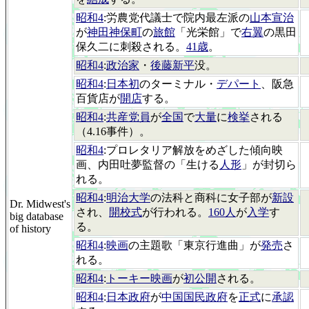
昭和4
:労農党代議士で院内最左派の
山本宣治
が
神田神保町
の
旅館
「光栄館」で
右翼
の黒田
保久二に刺殺される。
41歳
。
昭和4
:
政治家
・
後藤新平
没。
昭和4
:
日本初
のターミナル・
デパート
、阪急
百貨店が
開店
する。
昭和4
:
共産党員
が
全国
で
大量
に
検挙
される
（4.16事件）。
昭和4
:プロレタリア解放をめざした傾向映
画、内田吐夢監督の「生ける
人形
」が封切ら
れる。
昭和4
:
明治大学
の法科と商科に女子部が
新設
Dr. Midwest's
され、
開校式
が行われる。
160人
が
入学
す
big database
る。
of history
昭和4
:
映画
の主題歌「東京行進曲」が
発売
さ
れる。
昭和4
:
トーキー映画
が
初公開
される。
昭和4
:
日本政府
が
中国国民政府
を
正式
に
承認