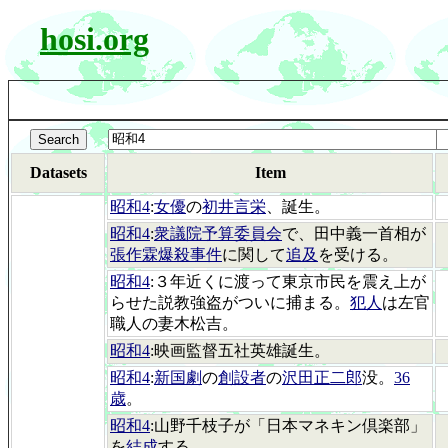
hosi.org
Datasets
Item
昭和4
:
女優
の
初井言栄
、誕生。
昭和4
:
衆議院予算委員会
で、田中義一首相が
張作霖爆殺事件
に関して
追及
を受ける。
昭和4
:３年近くに渡って東京市民を震え上が
らせた説教強盗がついに捕まる。
犯人
は左官
職人の妻木松吉。
昭和4
:映画監督五社英雄誕生。
昭和4
:
新国劇
の
創設者
の
沢田正二郎
没。
36
歳
。
昭和4
:山野千枝子が「日本マネキン倶楽部」
を
結成
する。