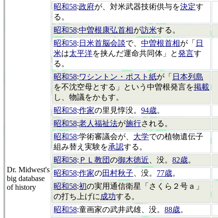
昭和58
:
政府
が、対米武器技術供与を
決定
す
る。
昭和58
:
中曽根康弘首相
が
訪米
する。
昭和58
:
日米首脳会談
で、
中曽根首相
が「
日
米
は
太平洋
を挟んだ運命共同体」と
発言
す
る。
昭和58
:
ワシントン・ポスト紙
が「
日本列島
を不沈空母とする」という中曽根発言を
掲載
し、物議をかもす。
昭和58
:
作家
の里見惇没。
94歳
。
昭和58
:
老人福祉法
が
施行
される。
昭和58
:学術審議会が、
大学
での植物遺伝子
組み替え実験を
承認
する。
昭和58
:
ＰＬ教団
の
御木徳近
、没。
82歳
。
Dr. Midwest's
昭和58
:
作家
の
田村秋子
、没。
77歳
。
big database
昭和58
:
初
の実用通信衛星「さくら２号ａ」
of history
の打ち上げに
成功
する。
昭和58
:童画家の武井武雄、没。
88歳
。