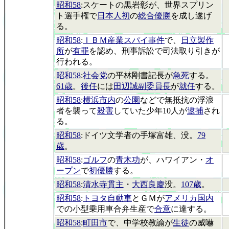
昭和58
:スケートの黒岩彰が、世界スプリン
ト選手権で
日本人初
の
総合優勝
を成し遂げ
る。
昭和58
:
ＩＢＭ産業スパイ事件
で、
日立製作
所
が
有罪
を認め、刑事訴訟で司法取り引きが
行われる。
昭和58
:
社会党
の平林剛書記長が
急死
する。
61歳
。
後任
には
田辺誠副委員長
が
就任
する。
昭和58
:
横浜市内
の
公園
などで無抵抗の浮浪
者を襲って
殺害
していた少年10人が
逮捕
され
る。
昭和58
:ドイツ文学者の手塚富雄、没。
79
歳
。
昭和58
:
ゴルフ
の
青木功
が、ハワイアン・
オ
ープン
で
初優勝
する。
昭和58
:
清水寺貫主
・
大西良慶
没。
107歳
。
昭和58
:
トヨタ自動車
とＧＭが
アメリカ国内
での小型乗用車合弁生産で
合意
に達する。
昭和58
:
町田市
で、中学校教諭が
生徒
の威嚇