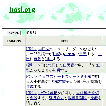
hosi.org
Datasets
Item
昭和58
:
自民党
のニューリーダーのひとり中
川一郎代議士が
札幌
の
ホテル
で
急死
する。
11
日
に
自殺
と
判明
する。
昭和58
:
9日
に
急死
した
自民党
の中川一郎は
自
殺
だったことが
判明
する。
昭和58
:
全日本スピードスケート選手権
で駒
大苫小牧高3年の
橋本聖子
が4種目完全制覇を
達成
する。
昭和58
:
中曽根首相
が訪韓し、
全斗煥大統領
と
会談
する。
経済協力
と
教科書問題
の
決着
を
話し合う。