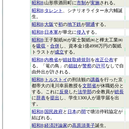
昭和8
:山形県酒田町に
市制
が
実施
される。
昭和8
:
タレント
、シナリオライター永六輔誕
生。
昭和8
:
大阪
で
初
の
地下鉄
が
開通
する。
昭和8
:
日本軍
が華北に
侵入
する。
昭和8
:王子製紙㈱が富士製紙㈱と樺太工業㈱
を
吸収
・
合併
し、資本金1億4998万円の製紙
トラストが
成立
する。
昭和8
:
内務省
が
娼妓取締規則
を
改正公布
す
る。「篭の鳥」の
娼妓
が
警察
の
許可
なしで自
由外出が許される。
昭和8
:
トルストイ
の刑法観の
講義
を行った京
都帝大の滝川幸辰教授を
文部省
が休職処分と
する。これに
反発
した
法学部
の全教員が
総長
に
辞表
を
提出
し、学生1300人が退学届を出
す。
昭和8
:
国民政府
と
日本
の
間
で塘沽停戦協定が
結ばれる。
昭和8
:
経済評論家
の
高原須美子
誕生。