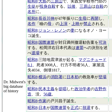
昭和8
:
大島
の
三原山
で、実践女学校専門部の
生徒
が
投身自殺
する。
以後
、
三原山
は
自殺
の
名所
に。
昭和8
:
長谷川伸
が47年振りに
生母
に
再開
し、
名作
「瞼の
母
」の
上演
・
上映
が
禁止
される。
昭和8
:
ジョン・レノン
の
妻
になるオノ・ヨー
コ誕生。
昭和8
:
国際連盟
が対日満州撤退勧告案を
可決
する。松岡洋右日本代表は
連盟
への決別を述
べ
退場
する。
昭和8
:三陸地震津波が起る。
マグニチュード
8.1
、死者3008人、行方不明者56人、家屋流
失4034、倒壊1817。
昭和8
:
横浜
の
消防署
に
日本初
の救急車が
登場
Dr. Midwest's
する。
big database
昭和8
:
民本主義
を
提唱
した
政治学者
の
吉野作
of history
造
、没。
56歳
。
昭和8
:
作家
の戸川昌子誕生。
昭和8
:
日本
が
国際連盟
を
正式
に
脱退
する。