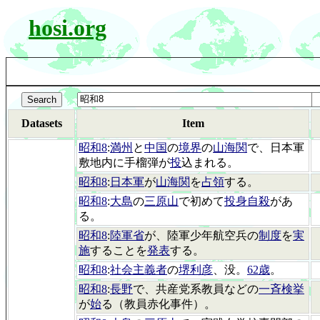
hosi.org
Datasets
Item
昭和8
:
満州
と
中国
の
境界
の
山海関
で、日本軍
敷地内に手榴弾が
投
込まれる。
昭和8
:
日本軍
が
山海関
を
占領
する。
昭和8
:
大島
の
三原山
で初めて
投身自殺
があ
る。
昭和8
:
陸軍省
が、陸軍少年航空兵の
制度
を
実
施
することを
発表
する。
昭和8
:
社会主義者
の
堺利彦
、没。
62歳
。
昭和8
:
長野
で、共産党系教員などの
一斉検挙
が
始
る（教員赤化事件）。