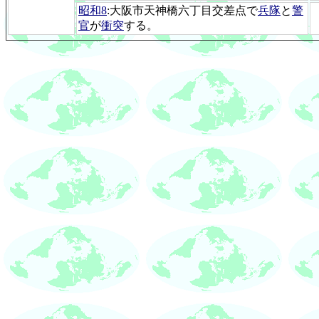
昭和8
:大阪市天神橋六丁目交差点で
兵隊
と
警
官
が
衝突
する。