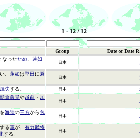
1 - 12 / 12
Group
Date or Date R
となった
ため
、
蓮如
日本
い、
蓮如
は
堅田
に
避
日本
焼失
する。
日本
朝倉義景
や
越前
・
加
日本
を
海陸
の
三方
から
包
日本
する
軍
が、
有力武将
日本
北
する。