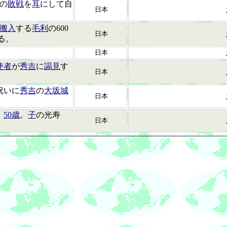
の
敗戦
を
耳
にして自
日本
搬入
する
毛利
の600
日本
る。
日本
使者
が
秀吉
に
謁見
す
日本
祝いに
秀吉
の
大坂城
日本
。
50歳
。
子
の光寿
日本