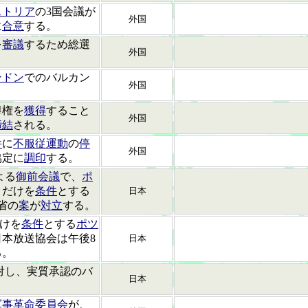
ストリア
の3国会議が
外国
に
合意
する。
を
審議
するため総選
外国
ンドン
でのバルカン
外国
導権を
獲得
すること
外国
締結
される。
件
に
不服従運動
の
停
外国
協定に
調印
する。
よる
御前会議
で、
ポ
）だけを
条件
とする
日本
省の
案
が
対立
する。
けを
条件
とする
ポツ
本放送協会は午後8
日本
る。
対し、実質承認のバ
日本
軍事革命委員会
が、