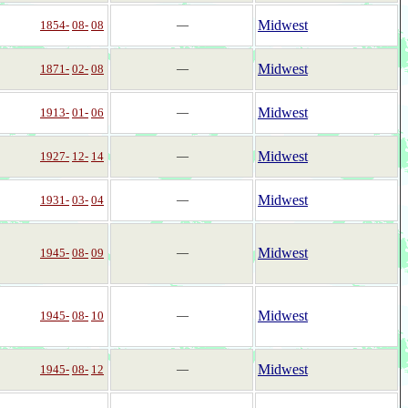
Midwest
1854-
08-
08
―
Midwest
1871-
02-
08
―
Midwest
1913-
01-
06
―
Midwest
1927-
12-
14
―
Midwest
1931-
03-
04
―
Midwest
1945-
08-
09
―
Midwest
1945-
08-
10
―
Midwest
1945-
08-
12
―