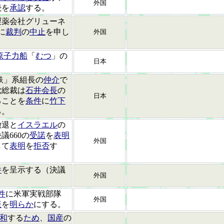
外国
続を
承認
する。
製薬会社グリューネ
に
裁判
の
中止
を申し
外国
原子力船
「
むつ
」の
日本
鉄」系組長の
仲介
で
党総裁は
石井会長
の
日本
ることを
条件
に
竹下
る。
撤退と
イスラエル
の
議660の
受諾
を
表明
外国
して
表明
を
拒否
す
件
を呈示する（決議
外国
件
に米軍実戦部隊
外国
策
を
明らか
にする。
和
する
ため
、
国産
の