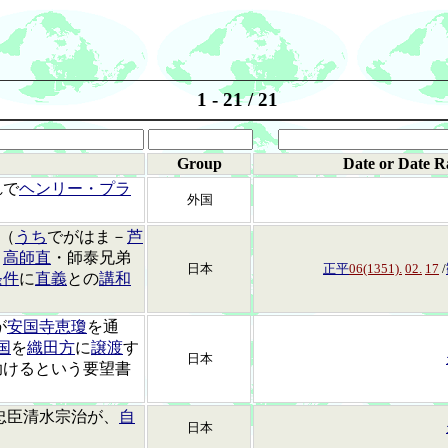
1 - 21 / 21
Group
Date or Date R
れで
ヘンリー・プラ
外国
浜（
うち
でがはま－
芦
。
高師直
・師泰兄弟
日本
正平
06(1351).
02.
17
/
条件
に
直義
との
講和
が
安国寺恵瓊
を通
国
を
織田方
に
譲渡
す
日本
助けるという要望書
忠臣清水宗治が、
自
日本
。