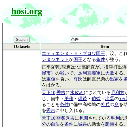
hosi.org
Datasets
Item
エティエンヌ・ド・ブロワ国王
、没。こ
ンタジネット
が
国王
となる
条件
が整う。
正平6(南)/観應2(北):高師直が、摂津打出
屋市
）の
戦い
で、
足利直義軍
に
大敗
する
は
重傷
を負い、
尊氏
は師直兄弟の
出家
を
をはかる。
天正10
:
秀吉
に
水攻め
にされている
毛利方
じ、備中・
美作
・
備後
・
伯耆
・
出雲
の
5ヵ
ることを
条件
に備中高松城の
将兵
の
命
を
を
秀吉
に申し入れる。
天正10
:
羽柴秀吉
に
包囲
されている
毛利
の
分
の
自決
を
条件
に
城兵
の助命を
懇願
する