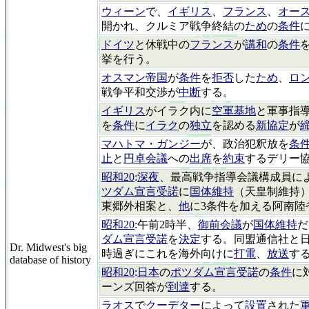
ウィーン
で、
イギリス
、
フランス
、
オー
開かれ、クルミア戦争終結の
ため
の
条件
ドイツ
と休戦中の
フランス
が
講和
の
条件
挙を行う。
オスマン帝国
が
条件
を
拒否
した
ため
、
ロ
戦争平和交渉が
中断
する。
イギリス
がイラク内に
空軍基地
と軍事指
を
条件
に
イラク
の
独立
を認める
新協定
が
マハトマ・ガンジー
が、政治犯釈放を
条
止
と
円卓会議
への
出席
を
約束
するデリー
昭和20
:
深夜
、最高戦争指導会議構成員に
ツダム宣言受諾
に
国体維持
（天皇制維持
東郷外相案と、
他
に3条件を加える阿南陸
昭和20
:午前2時半、
御前会議
が
国体維持
だ
ダム宣言受諾
を
決定
する。同盟通信社と日
Dr. Midwest's big
時過ぎにこれを海外向けに
打電
、
放送
す
database of history
昭和20
:
日本
の
ポツダム宣言受諾
の
条件
に
ーンズ回答が
到達
する。
ラオス
で
クーデター
によって
設置
された