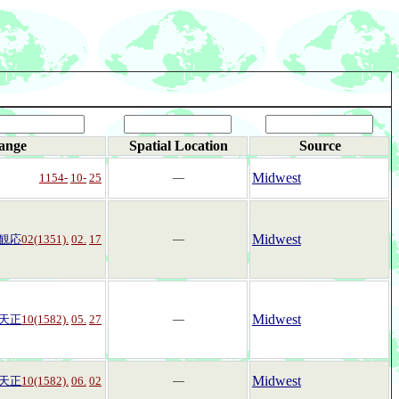
ange
Spatial Location
Source
Midwest
1154-
10-
25
―
Midwest
観応
02(1351).
02.
17
―
Midwest
天正
10(1582).
05.
27
―
Midwest
天正
10(1582).
06.
02
―