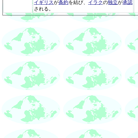
イギリス
が
条約
を結び、
イラク
の
独立
が
承認
される。