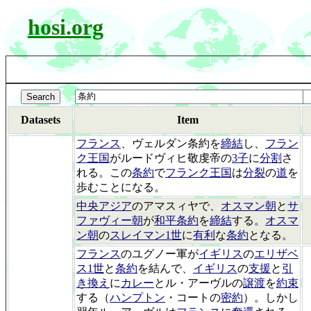
hosi.org
Datasets
Item
フランス
、ヴェルダン条約を
締結
し、
フラン
ク王国
がルードヴィヒ敬虔帝の
3子
に
分割
さ
れる。この
条約
で
フランク王国
は
分裂
の
道
を
歩むことになる。
中央アジア
のアマスィヤで、
オスマン朝
と
サ
ファヴィー朝
が
和平条約
を
締結
する。
オスマ
ン朝
の
スレイマン1世
に
有利
な
条約
となる。
フランス
のユグノー軍が
イギリス
の
エリザベ
ス1世
と
条約
を結んで、
イギリス
の
支援
と
引
き換え
に
カレー
とル・アーヴルの
譲渡
を
約束
する（
ハンプトン
・コートの
密約
）。しかし