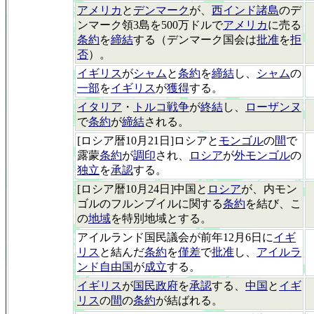
アメリカ
と
デンマーク
が、
西インド諸島
のデ
ンマーク領3島を500万ドルで
アメリカ
に売る
条約
を
締結
する（デンマーク国会は
批准
を
拒
否
）。
イギリス
が
シャム
と
条約
を
締結
し、
シャム
の
一部
を
イギリス
が
獲得
する。
イタリア
・
トルコ戦争
が
終結
し、
ローザンヌ
で
条約
が
締結
される。
[ロシア暦10月21日]ロシアと
モンゴル
の
間
で
露蒙
条約
が
調印
され、
ロシア
が
外モンゴル
の
独立
を
承認
する。
[ロシア暦10月24日]中国と
ロシア
が、内モン
ゴルのフルンブイルに関する
条約
を結び、こ
の
地域
を特別地域とする。
アイルランド国民議会が前年12月6日に
イギ
リス
と結んだ
条約
を
僅差
で
批准
し、
アイルラ
ンド自由国
が
成立
する。
イギリス
が
国民政府
を
承認
する、
中国
と
イギ
リス
の
間
の
条約
が結ばれる。