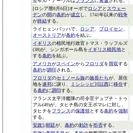
翌年ル・アーヴルは
フランス
に
奪還
される。
[ロシア暦8月6日]オーボで
ロシア
と
スウェー
デン
の
間
の
条約
が
成立
し、1741年以来の
戦争
が
終結
する。
ライヒェンバッハで、
ロシア
、
プロイセン
、
オーストリア
が
条約
を結ぶ。
イギリス
の植民地行政官トマス・ラッフルズ
(38)が、シンガポール島を
イギリス植民地
と
する
条約
を結ぶ。
アメリカ
が
スペイン
から
フロリダ
を
買収
する
条約
が
調印
される。
フロリダ
の
セミノール族
の
族長たち
が、居住
地を
連邦
に譲り、
ミシシッピ川以西
に
移住
す
る
条約
に
調印
する。
フランス太平洋艦隊の司令官デュプチ・トゥ
アル(49)が、タヒチ島の女王ポマレに対し、
タヒチを
フランス
の
保護領
とする
条約
を
強制
する。
安政5
:
朝廷
が、
条約
の
勅許
を
拒否
する。