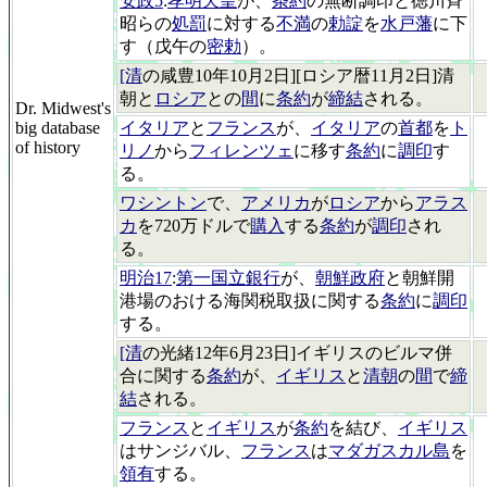
安政5
:
孝明天皇
が、
条約
の無断調印と徳川斉
昭らの
処罰
に対する
不満
の
勅諚
を
水戸藩
に下
す（戊午の
密勅
）。
[清
の咸豊10年10月2日][ロシア暦11月2日]清
朝と
ロシア
との
間
に
条約
が
締結
される。
Dr. Midwest's
big database
イタリア
と
フランス
が、
イタリア
の
首都
を
ト
of history
リノ
から
フィレンツェ
に移す
条約
に
調印
す
る。
ワシントン
で、
アメリカ
が
ロシア
から
アラス
カ
を720万ドルで
購入
する
条約
が
調印
され
る。
明治17
:
第一国立銀行
が、
朝鮮政府
と朝鮮開
港場のおける海関税取扱に関する
条約
に
調印
する。
[清
の光緒12年6月23日]イギリスのビルマ併
合に関する
条約
が、
イギリス
と
清朝
の
間
で
締
結
される。
フランス
と
イギリス
が
条約
を結び、
イギリス
はサンジバル、
フランス
は
マダガスカル島
を
領有
する。