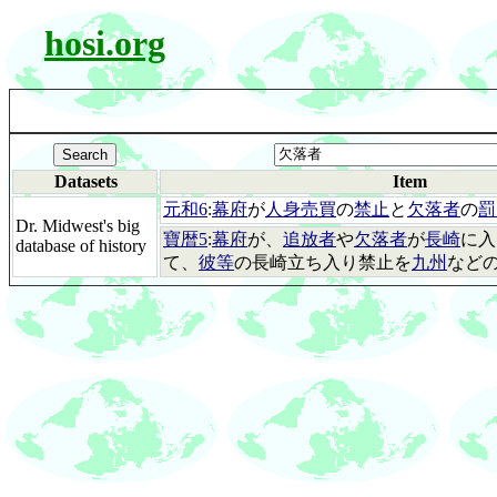
hosi.org
Datasets
Item
元和6
:
幕府
が
人身売買
の
禁止
と
欠落者
の
罰
Dr. Midwest's big
寶暦5
:
幕府
が、
追放者
や
欠落者
が
長崎
に入
database of history
て、
彼等
の長崎立ち入り禁止を
九州
など