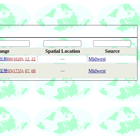
ange
Spatial Location
Source
Midwest
元和
06(1620).
12.
22
―
Midwest
宝暦
05(1755).
07.
08
―