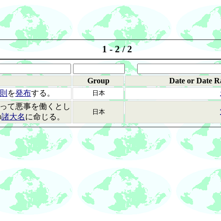
1 - 2 / 2
Group
Date or Date R
則
を
発布
する。
日本
って悪事を働くとし
日本
の
諸大名
に命じる。