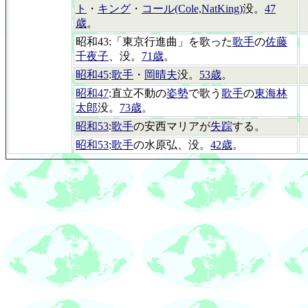
ト
・
キング
・
コール(Cole,NatKing)
没。
47
歳
。
昭和43:「東京行進曲」を歌った
歌手
の
佐藤
千夜子
、没。
71歳
。
昭和45
:
歌手
・
岡晴夫
没。
53歳
。
昭和47
:直立不動の
姿勢
で歌う
歌手
の
東海林
太郎
没。
73歳
。
昭和53
:
歌手
の安西マリアが
失踪
する。
昭和53
:
歌手
の水原弘、没。
42歳
。