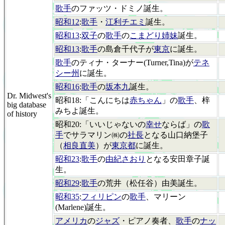
歌手
のファッツ・ドミノ誕生。
昭和12
:
歌手
・
江利チエミ
誕生。
昭和13
:
双子
の
歌手
の
こまどり姉妹
誕生。
昭和13
:
歌手
の島倉千代子が
東京
に誕生。
歌手
のティナ・ターナー(Turner,Tina)が
テネ
シー州
に誕生。
昭和16
:
歌手
の
坂本九
誕生。
Dr. Midwest's
昭和18:「こんにちは
赤ちゃん
」の
歌手
、梓
big database
みちよ誕生。
of history
昭和20:「いいじゃないの
幸せ
ならば」の
歌
手
でサラマリン㈱の
社長
となる山口納堡子
（
相良直美
）が
東京都
に誕生。
昭和23
:
歌手
の
由紀さおり
となる安田章子誕
生。
昭和29
:
歌手
の荒井（松任谷）由美誕生。
昭和35
:
フィリピン
の
歌手
、マリーン
(Marlene)誕生。
アメリカ
の
ジャズ
・ピアノ奏者、
歌手
の
ナッ