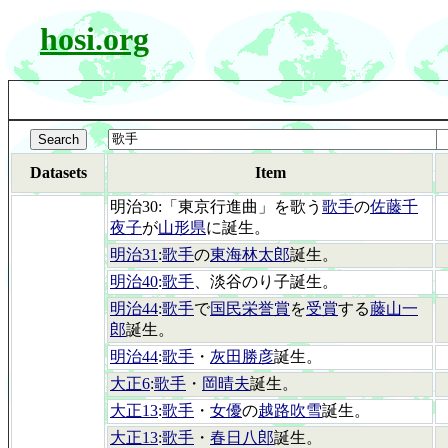
hosi.org
Datasets
Item
明治30:「東京行進曲」を歌う
歌手
の
佐藤千
夜子
が
山形県
に誕生。
明治31
:
歌手
の
東海林太郎
誕生。
明治40
:
歌手
、淡谷のり子誕生。
明治44
:
歌手
で
国民栄誉賞
を
受賞
する
藤山一
郎
誕生。
明治44
:
歌手
・
灰田勝彦
誕生。
大正6
:
歌手
・
岡晴夫
誕生。
大正13
:
歌手
・
女優
の
越路吹雪
誕生。
大正13
:
歌手
・
春日八郎
誕生。