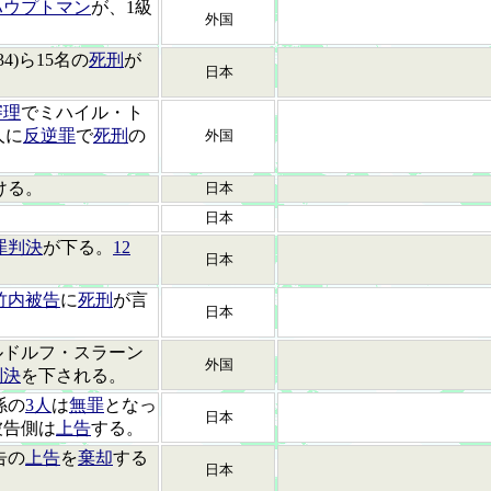
ハウプトマン
が、1級
外国
4)ら15名の
死刑
が
日本
審理
でミハイル・ト
人に
反逆罪
で
死刑
の
外国
ける。
日本
。
日本
罪判決
が下る。
12
日本
竹内被告
に
死刑
が言
日本
ルドルフ・スラーン
外国
判決
を下される。
係の
3人
は
無罪
となっ
日本
被告側は
上告
する。
告の
上告
を
棄却
する
日本