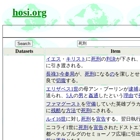
hosi.org
Datasets
Item
イエス
・
キリスト
に
死刑
の
判決
が下され
に引き渡される。
長祿3
:
今参局
が、
死刑
になる
の
を潔しとせ
良で
切腹
する。
エリザベス1世
の母アン・ブーリンが
逮捕
送られ、
5人
の
男
と
姦通
したという
理由
で
ファマグースト
を
守備
していた英雄ブラ
に
残酷
な
方法
で
死刑
にされる。
ルイ16世
に対し
死刑
を
宣告
する。翌日執
ニコライ1世に
死刑
を
宣告
されたドストエ
都ペテルブルグのセミョーノフ広場に引