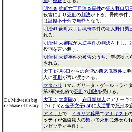
前
に
恩赦
となる。
明治39
:
麹町六丁目猟奇事件
の
犯人野口男
殺害により
死刑
の
判決
が下る。臀肉事件
は
証拠不十分
で
無罪
となる。
明治41
:
麹町六丁目猟奇事件
の
犯人野口男
れる。
明治44
:
大審院
が
大逆事件
の
判決
を下し、
役刑を言い渡す。
明治44
:
大逆事件
の
被告
の
うち
、幸徳秋水ら
される。
大正4
:
7月6日
からの
台湾
の
西来庵事件
に判
人に
死刑
が言い渡される。
マタハリ
（マルガリータ・ゲールトライ
第3軍法会議で
死刑
の
判決
を受ける。
大正15
:
大審院
が、
在日朝鮮人
のアナーキ
Dr. Midwest's big
database of history
つ）(25)と
金子文子(24)
に
大逆罪
で
死刑
を
アメリカ
で、
イタリア移民
で
アナキスト
ッティが強盗殺人の
疑い
で
死刑
に処せら
ンゼッティ事件）。