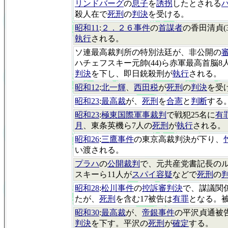
リンドバーグ
の
息子
を
誘拐
したとされる
殺人在で
死刑
の
判決
を受ける。
昭和11
:
２．２６事件
の
首謀者
の香田清貞(3
執行
される。
ソ連最高裁判所の特別法廷が、非公開の
ハチェフスキー元帥(44)ら赤軍最高首脳8
判決
を下し、即日銃殺刑が
執行
される。
昭和12
:
北一輝
、
西田税
が
死刑
の
判決
を受
昭和23
:
最高裁
が、
死刑
を
合憲
と
判断
する
昭和23
:
極東国際軍事裁判
で戦犯25名に
有
月
、東条英機ら7人の
死刑
が
執行
される。
昭和26
:
三鷹事件
の東京高裁判決が下り、
い渡される。
プラハ
の
公開裁判
で、元共産党書記長の
スキーら11人が
スパイ容疑
などで
死刑
の
昭和28
:
松川事件
の
控訴審判決
で、謀議関
たが、
死刑
を含む17被告は
有罪
となる。
昭和30
:
最高裁
が、
帝銀事件
の平沢貞通被
判決
を下す。平沢の
死刑
が
確定
する。