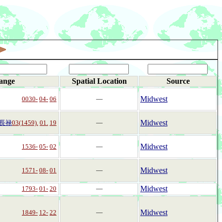
ange
Spatial Location
Source
Midwest
0030-
04-
06
―
Midwest
長禄
03(1459).
01.
19
―
Midwest
1536-
05-
02
―
Midwest
1571-
08-
01
―
Midwest
1793-
01-
20
―
Midwest
1849-
12-
22
―