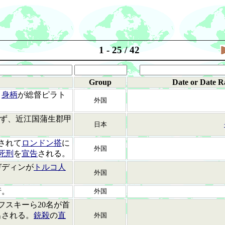
1 - 25 / 42
Group
Date or Date R
、
身柄
が総督ピラト
外国
ず、近江国蒲生郡甲
日本
されて
ロンドン搭
に
外国
死刑
を
宣告
される。
ガディンが
トルコ人
外国
行。
外国
フスキーら20名が首
出される。
銃殺
の
直
外国