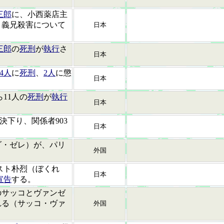
三郎
に、小西薬店主
、義兄殺害について
日本
三郎
の
死刑
が
執行
さ
日本
24人
に
死刑
、
2人
に懲
日本
11人の
死刑
が
執行
日本
決下り、関係者903
日本
ダ・ゼレ）が、パリ
外国
スト朴烈（ぼくれ
日本
宣告
する。
のサッコとヴァンゼ
れる（サッコ・ヴァ
外国