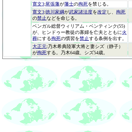
寛文3
:
尾張藩
が
藩士
の
殉死
を禁じる。
寛文3
:
徳川家綱
が
武家諸法度
を
改定
し、
殉死
の
禁止
などを命じる。
ベンガル総督ウィリアム・ベンティンク(55)
が、ヒンドゥー教徒の寡婦を亡夫とともに
火
葬
にする
殉死
の慣習を
禁止
する条例を出す。
大正元
:乃木希典陸軍大将と妻シズ（静子）
が
殉死
する。乃木64歳、シズ54歳。