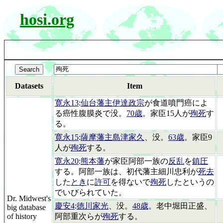
hosi.org
Datasets
Item
寛永13
:
仙台藩主伊達政宗
が食道噴門癌によ
る癌性腹膜炎で没。
70歳
。家臣15人が
殉死
す
る。
寛永15
:
薩摩藩主島津家久
、没。
63歳
。家臣9
人が
殉死
する。
寛永20
:
熊本藩
が家臣阿部一族の
反乱
を
鎮圧
する。阿部一族は、初代藩主細川忠利が
死去
した
とき
に
許可
を得ないで
殉死
したというの
でいびられていた。
Dr. Midwest's
慶安4
:
徳川家光
、没。
48歳
。老中堀田正盛、
big database
of history
阿部重次らが
殉死
する。