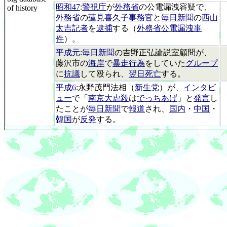
昭和47
:
警視庁
が
外務省
の公電漏洩容疑で、
of history
外務省
の
蓮見喜久子事務官
と
毎日新聞
の
西山
太吉記者
を
逮捕
する（
外務省公電漏洩事
件
）。
平成元
:
毎日新聞
の吉野正弘論説室顧問が、
藤沢市の
海岸
で
暴走行為
をしていた
グループ
に
抗議
して殴られ、
翌日死亡
する。
平成6
:永野茂門法相（
新生党
）が、
インタビ
ュー
で「
南京大虐殺
は
でっちあげ
」と
発言
し
たことが
毎日新聞
で
報道
され、
国内
・
中国
・
韓国
が
反発
する。