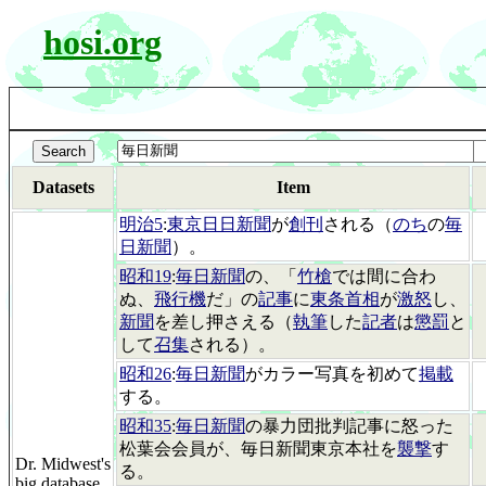
hosi.org
Datasets
Item
明治5
:
東京日日新聞
が
創刊
される（
のち
の
毎
日新聞
）。
昭和19
:
毎日新聞
の、「
竹槍
では間に合わ
ぬ、
飛行機
だ」の
記事
に
東条首相
が
激怒
し、
新聞
を差し押さえる（
執筆
した
記者
は
懲罰
と
して
召集
される）。
昭和26
:
毎日新聞
がカラー写真を初めて
掲載
する。
昭和35
:
毎日新聞
の暴力団批判記事に怒った
松葉会会員が、毎日新聞東京本社を
襲撃
す
Dr. Midwest's
る。
big database