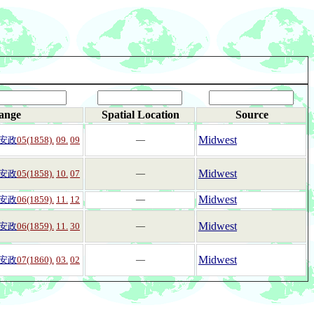
ange
Spatial Location
Source
Midwest
安政
05(1858).
09.
09
―
Midwest
安政
05(1858).
10.
07
―
Midwest
安政
06(1859).
11.
12
―
Midwest
安政
06(1859).
11.
30
―
Midwest
安政
07(1860).
03.
02
―