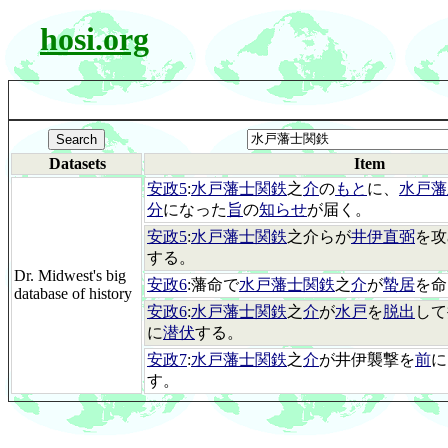
hosi.org
Datasets
Item
安政5
:
水戸藩士関鉄
之
介
の
もと
に、
水戸藩
分
になった
旨
の
知らせ
が届く。
安政5
:
水戸藩士関鉄
之介らが
井伊直弼
を攻
する。
Dr. Midwest's big
安政6
:藩命で
水戸藩士関鉄
之
介
が
蟄居
を命
database of history
安政6
:
水戸藩士関鉄
之
介
が
水戸
を
脱出
して
に
潜伏
する。
安政7
:
水戸藩士関鉄
之
介
が井伊襲撃を
前
に
す。