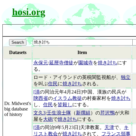
hosi.org
Datasets
Item
永保元
:
延暦寺僧徒
が
園城寺
を
焼き討ち
にす
る。
ロード・アイランドの英税関監視船が、
独立
を叫ぶ
住民
に
焼き討ち
される。
[清
の同治元年4月24日]中国、漢族の民兵が
陝西省
の
イスラム教徒
の村秦家村を
焼き討ち
Dr. Midwest's
し、
住民
を
皆殺し
にする。
big database
文久3
:
壬生浪士隊
（
新撰組
）の
芹沢鴨
が大和
of history
屋を
大砲
で
焼き討ち
にする。
[清
の同治9年5月23日]天津教案。
天津
で、
キ
リスト教会
が
焼き討ち
されて、
フランス領事