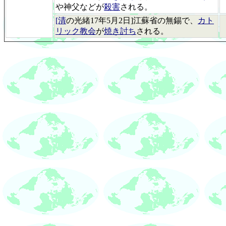
や神父などが
殺害
される。
[清
の光緒17年5月2日]江蘇省の無錫で、
カト
リック教会
が
焼き討ち
される。