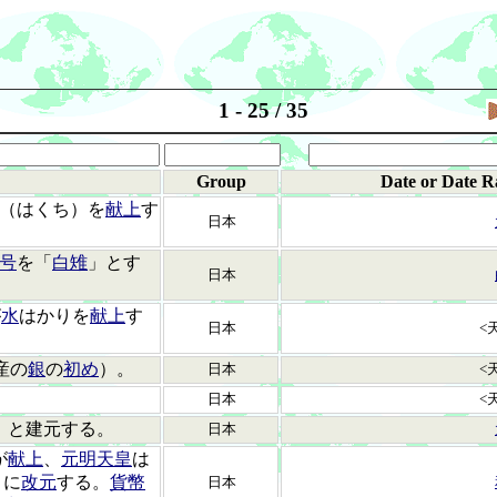
1 - 25 / 35
Group
Date or Date R
（はくち）を
献上
す
日本
号
を「
白雉
」とす
日本
が
水
はかりを
献上
す
日本
<
産の
銀
の
初め
）。
日本
<
日本
<
」と建元する。
日本
が
献上
、
元明天皇
は
」に
改元
する。
貨幣
日本