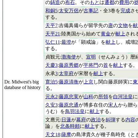
の
鋳造
の
布石
。その
もと
は
遷都
の
費用
の
和銅5
:
太安万侶
が
古事記
・全3巻を
完成
さ
する。
天平7
:吉備真備らが留学先の
唐
の
文物
を
献
天平21
:陸奥国から始めて
黄金
が
献上
され
弘仁11
:
最澄
が「顕戒論」を
献上
し、戒壇
する。
貞観元:
渤海使
が、
宣明
（せんみょう）暦
天慶3
:
藤原秀郷
が
平将門
の
首
を
献上
する。
永承
3
:
太宰府
が宋暦を
献上
する。
Dr. Midwest's big
寛治5
:
藤原清衡
が
上京
し関白藤原師実に
東
database of history
る。
元永2
:
藤原忠実
が
山科
の
所領
を
白河法皇
に
久安3
:
藤原忠通
が博多在住の
宋人
から贈ら
うむ）を
鳥羽法皇
に
献上
する。
文應元:
日蓮
が
幕府
の
政治
を
糾弾
する
内容
論」を
北条時頼
に
献上
する。
天文18
:
薩摩
の島津貴久が種子島時尭（と