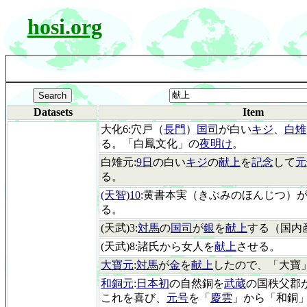
hosi.org
Datasets
Item
大化6:穴戸（
長門
）
国司
が白い
キジ
、
白雉
る。「白鳳文化」の
夜明け
。
白雉元:
9日
の白い
キジ
の
献上
を
記念
して
元
る。
(天智)10
:黄書本実（きぶみのほんじつ）
る。
(天武)3:
対馬
の
国司
が
銀
を
献上
する（国内
(天武)8:諸氏から女人を
献上
させる。
大寶元
:
対馬
が
金
を
献上
したので、「大寶
和銅元
:
日本初
の自然銅を
武蔵
の国秩父郡
これを喜び、
元号
を「
慶雲
」から「和銅