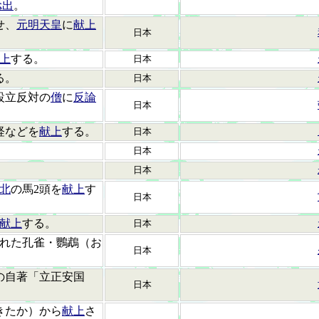
捻出
。
せ、
元明天皇
に
献上
日本
上
する。
日本
る。
日本
設立反対の
僧
に
反論
日本
経などを
献上
する。
日本
日本
日本
北
の馬2頭を
献上
す
日本
献上
する。
日本
れた孔雀・鸚鵡（お
日本
の自著「立正安国
日本
きたか）から
献上
さ