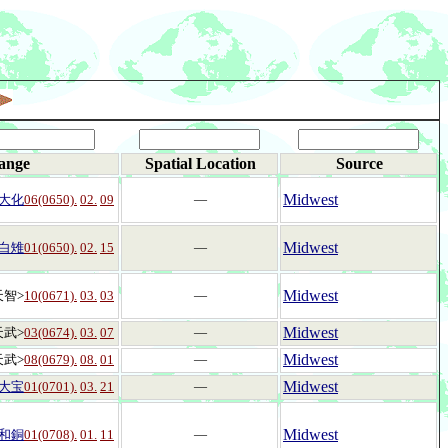
ange
Spatial Location
Source
Midwest
大化
06(0650).
02.
09
―
Midwest
白雉
01(0650).
02.
15
―
Midwest
天智>
10(0671).
03.
03
―
Midwest
天武>
03(0674).
03.
07
―
Midwest
天武>
08(0679).
08.
01
―
Midwest
大宝
01(0701).
03.
21
―
Midwest
和銅
01(0708).
01.
11
―